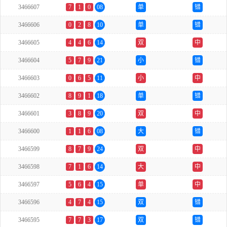
3466607
7
1
0
08
单
错
3466606
0
2
8
10
单
错
3466605
4
4
6
14
双
中
3466604
5
7
9
21
小
错
3466603
0
6
5
11
小
中
3466602
8
9
1
18
单
错
3466601
3
8
9
20
双
中
3466600
1
1
6
08
大
错
3466599
8
7
9
24
双
中
3466598
7
1
6
14
大
中
3466597
5
6
4
15
单
中
3466596
4
7
4
15
双
错
3466595
7
7
3
17
双
错