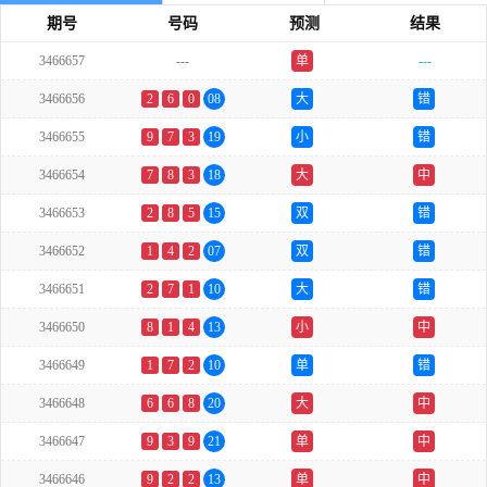
期号
号码
预测
结果
3466657
---
单
---
3466656
2
6
0
08
大
错
3466655
9
7
3
19
小
错
3466654
7
8
3
18
大
中
3466653
2
8
5
15
双
错
3466652
1
4
2
07
双
错
3466651
2
7
1
10
大
错
3466650
8
1
4
13
小
中
3466649
1
7
2
10
单
错
3466648
6
6
8
20
大
中
3466647
9
3
9
21
单
中
3466646
9
2
2
13
单
中