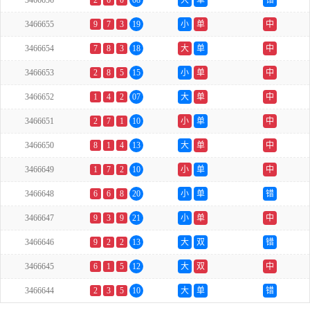
3466656
2
6
0
08
大
单
错
3466655
9
7
3
19
小
单
中
3466654
7
8
3
18
大
单
中
3466653
2
8
5
15
小
单
中
3466652
1
4
2
07
大
单
中
3466651
2
7
1
10
小
单
中
3466650
8
1
4
13
大
单
中
3466649
1
7
2
10
小
单
中
3466648
6
6
8
20
小
单
错
3466647
9
3
9
21
小
单
中
3466646
9
2
2
13
大
双
错
3466645
6
1
5
12
大
双
中
3466644
2
3
5
10
大
单
错