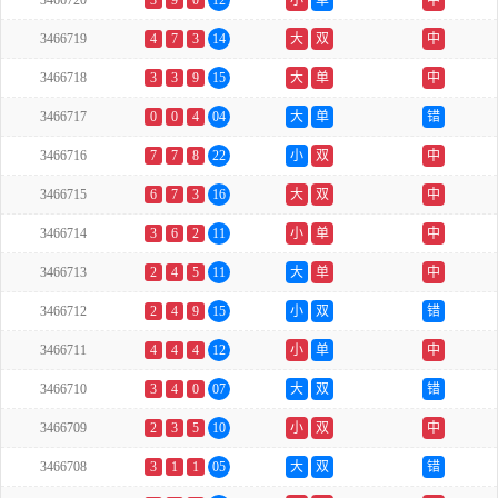
3466720
3
9
0
12
小
单
中
3466719
4
7
3
14
大
双
中
3466718
3
3
9
15
大
单
中
3466717
0
0
4
04
大
单
错
3466716
7
7
8
22
小
双
中
3466715
6
7
3
16
大
双
中
3466714
3
6
2
11
小
单
中
3466713
2
4
5
11
大
单
中
3466712
2
4
9
15
小
双
错
3466711
4
4
4
12
小
单
中
3466710
3
4
0
07
大
双
错
3466709
2
3
5
10
小
双
中
3466708
3
1
1
05
大
双
错