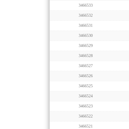
3466533
3466532
3466531
3466530
3466529
3466528
3466527
3466526
3466525
3466524
3466523
3466522
3466521