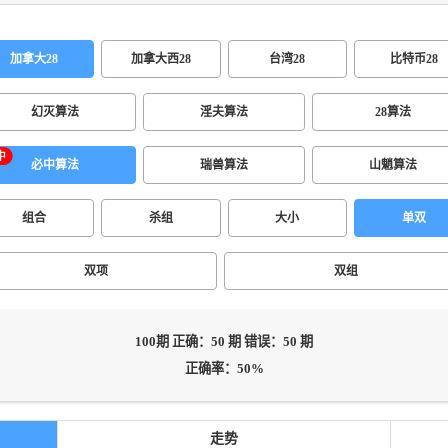
加拿大28
加拿大西28
台湾28
比特币28
幻灭算法
淫夫算法
28算法
必中算法
瑞兽算法
山魈算法
组合
杀组
大小
单双
双项
双组
100期 正确：50 期 错误：50 期
正确率：50%
走势