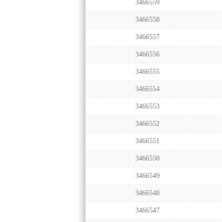
3466559
3466558
3466557
3466556
3466555
3466554
3466553
3466552
3466551
3466550
3466549
3466548
3466547