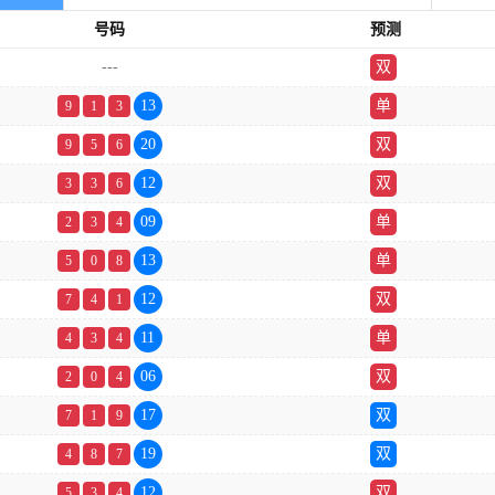
号码
预测
---
双
13
单
9
1
3
20
双
9
5
6
12
双
3
3
6
09
单
2
3
4
13
单
5
0
8
12
双
7
4
1
11
单
4
3
4
06
双
2
0
4
17
双
7
1
9
19
双
4
8
7
12
双
5
3
4