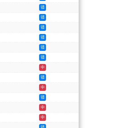
错
错
错
错
错
错
中
错
中
错
中
中
错