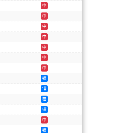
中
中
中
中
中
中
中
错
错
错
错
中
错