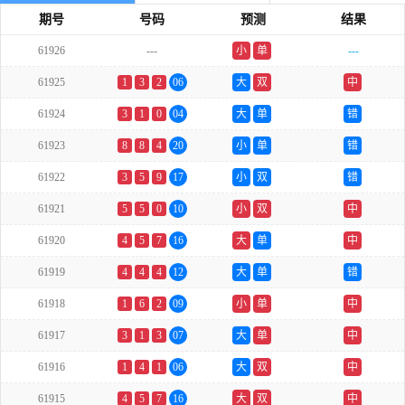
期号
号码
预测
结果
61926
---
小
单
---
61925
1
3
2
06
大
双
中
61924
3
1
0
04
大
单
错
61923
8
8
4
20
小
单
错
61922
3
5
9
17
小
双
错
61921
5
5
0
10
小
双
中
61920
4
5
7
16
大
单
中
61919
4
4
4
12
大
单
错
61918
1
6
2
09
小
单
中
61917
3
1
3
07
大
单
中
61916
1
4
1
06
大
双
中
61915
4
5
7
16
大
双
中