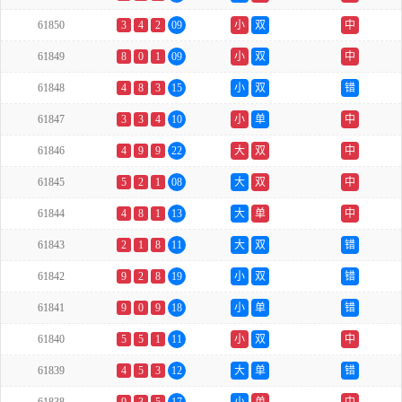
61850
3
4
2
09
小
双
中
61849
8
0
1
09
小
双
中
61848
4
8
3
15
小
双
错
61847
3
3
4
10
小
单
中
61846
4
9
9
22
大
双
中
61845
5
2
1
08
大
双
中
61844
4
8
1
13
大
单
中
61843
2
1
8
11
大
双
错
61842
9
2
8
19
小
双
错
61841
9
0
9
18
小
单
错
61840
5
5
1
11
小
双
中
61839
4
5
3
12
大
单
错