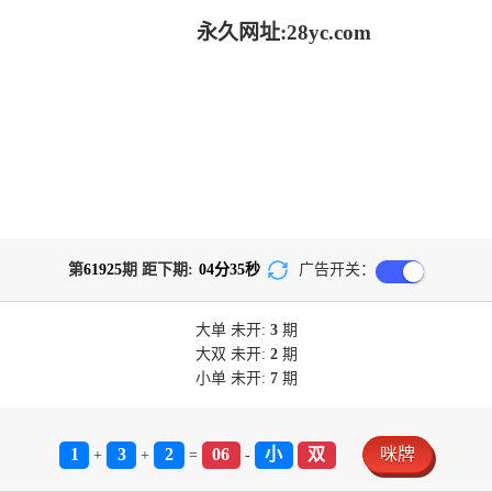
永久网址:28yc.com
第
61925
期 距下期:
04
分
35
秒
广告开关：
大单
未开:
3
期
大双
未开:
2
期
小单
未开:
7
期
1
3
2
06
小
双
咪牌
+
+
=
-