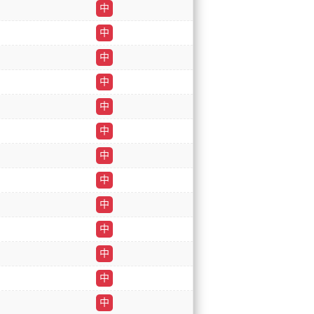
中
中
中
中
中
中
中
中
中
中
中
中
中