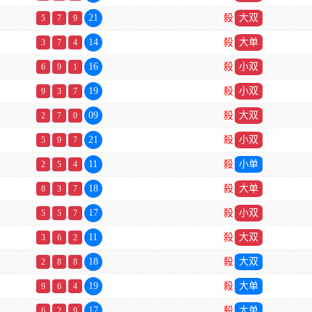
21
殺
大双
5
7
9
14
殺
大单
3
7
4
16
殺
小双
6
9
1
19
殺
小双
9
3
7
09
殺
大双
2
7
0
21
殺
小双
5
9
7
11
殺
小单
2
5
4
18
殺
大单
8
3
7
17
殺
小双
5
5
7
11
殺
大双
3
6
2
18
殺
大双
2
8
8
19
殺
大单
9
6
4
17
殺
大单
6
2
9