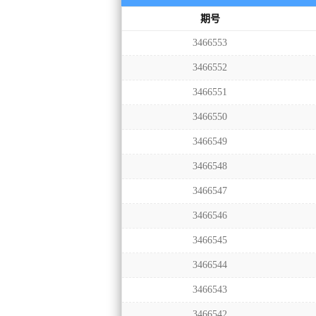
期号
3466553
3466552
3466551
3466550
3466549
3466548
3466547
3466546
3466545
3466544
3466543
3466542