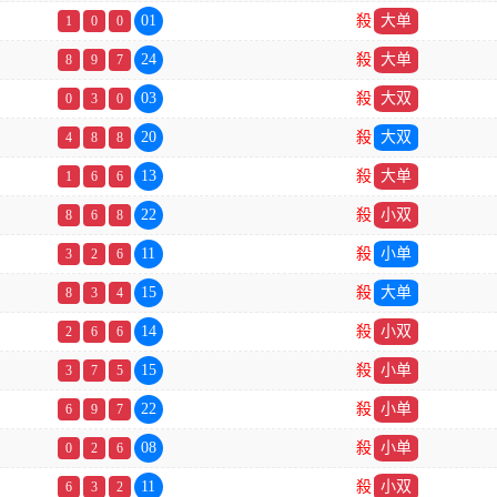
01
殺
大单
1
0
0
24
殺
大单
8
9
7
03
殺
大双
0
3
0
20
殺
大双
4
8
8
13
殺
大单
1
6
6
22
殺
小双
8
6
8
11
殺
小单
3
2
6
15
殺
大单
8
3
4
14
殺
小双
2
6
6
15
殺
小单
3
7
5
22
殺
小单
6
9
7
08
殺
小单
0
2
6
11
殺
小双
6
3
2