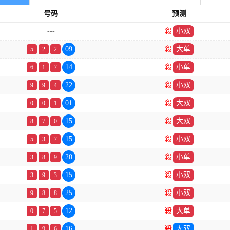
号码
预测
---
殺
小双
09
殺
大单
5
2
2
14
殺
小单
6
1
7
22
殺
小双
9
9
4
01
殺
大双
0
0
1
15
殺
大双
8
7
0
15
殺
小双
5
3
7
20
殺
小单
3
8
9
15
殺
小双
3
9
3
25
殺
小双
9
8
8
12
殺
大单
0
7
5
16
殺
大双
1
9
6