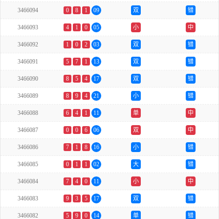
3466094
0
8
1
09
双
错
3466093
4
1
0
05
小
中
3466092
1
0
2
03
双
错
3466091
5
7
1
13
双
错
3466090
8
5
4
17
双
错
3466089
8
9
4
21
小
错
3466088
6
4
1
11
单
中
3466087
0
0
6
06
双
中
3466086
7
1
8
16
小
错
3466085
0
1
1
02
大
错
3466084
7
4
0
11
小
中
3466083
9
3
5
17
双
错
3466082
5
9
0
14
单
错