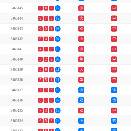
3466145
3
0
9
12
小
中
3466144
9
7
3
19
大
中
3466143
0
5
3
08
双
中
3466142
0
4
0
04
小
中
3466141
4
1
8
13
小
中
3466140
3
2
2
07
单
中
3466139
5
9
7
21
大
中
3466138
5
5
1
11
单
中
3466137
7
7
5
19
小
错
3466136
6
1
0
07
双
错
3466135
7
3
8
18
双
中
3466134
6
5
3
14
小
错