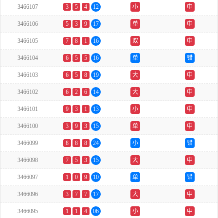
3466107
3
5
4
12
小
中
3466106
5
3
9
17
单
中
3466105
7
8
1
16
双
中
3466104
6
5
5
16
单
错
3466103
6
5
8
19
大
中
3466102
6
2
6
14
大
中
3466101
9
3
1
13
小
中
3466100
3
9
3
15
单
中
3466099
8
8
8
24
小
错
3466098
7
5
3
15
大
中
3466097
1
0
9
10
单
错
3466096
3
7
7
17
大
中
3466095
1
1
4
06
小
中