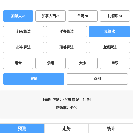
加拿大28
加拿大西28
台湾28
比特币28
幻灭算法
淫夫算法
28算法
必中算法
瑞兽算法
山魈算法
组合
杀组
大小
单双
双项
双组
100期 正确：49 期 错误：51 期
正确率：49%
预测
走势
统计