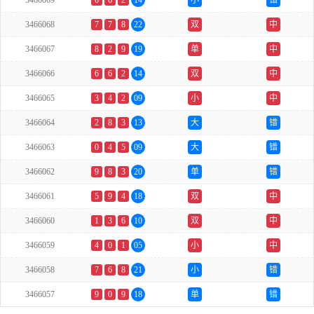
3466069
6
6
2
14
小
错
3466068
7
7
8
22
双
中
3466067
8
2
9
19
单
中
3466066
6
6
2
14
双
中
3466065
3
4
2
09
小
中
3466064
2
8
3
13
大
错
3466063
0
4
5
09
大
错
3466062
9
8
3
20
单
错
3466061
5
9
4
18
双
中
3466060
1
3
6
10
双
中
3466059
4
0
1
05
小
中
3466058
7
6
8
21
小
错
3466057
9
0
9
18
单
错