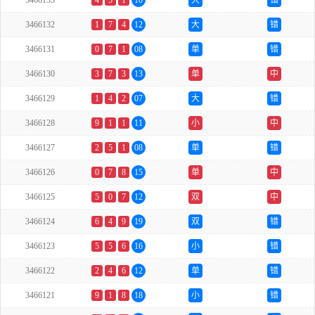
3466133
4
5
1
10
大
错
3466132
1
7
4
12
大
错
3466131
0
7
1
08
单
错
3466130
3
7
3
13
单
中
3466129
1
4
2
07
大
错
3466128
9
1
1
11
小
中
3466127
2
5
1
08
单
错
3466126
0
7
8
15
单
中
3466125
5
0
7
12
双
中
3466124
6
4
9
19
双
错
3466123
5
5
6
16
小
错
3466122
2
4
6
12
单
错
3466121
9
1
8
18
小
错