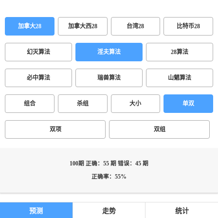
加拿大28
加拿大西28
台湾28
比特币28
幻灭算法
淫夫算法
28算法
必中算法
瑞兽算法
山魈算法
组合
杀组
大小
单双
双项
双组
100期 正确：55 期 错误：45 期
正确率：55%
预测
走势
统计