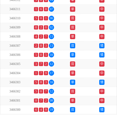
3466312
5
8
6
19
单
中
3466311
1
6
0
07
单
中
3466310
5
0
1
06
双
中
3466309
0
2
0
02
双
中
3466308
4
2
7
13
单
中
3466307
2
8
3
13
双
错
3466306
5
0
5
10
单
错
3466305
3
7
2
12
双
中
3466304
1
7
9
17
单
中
3466303
5
8
3
16
单
错
3466302
5
0
7
12
双
中
3466301
0
7
2
09
单
中
3466300
6
4
9
19
双
错