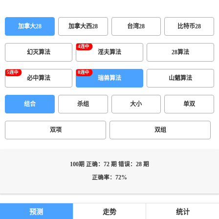
加拿大28
加拿大西28
台湾28
比特币28
幻灭算法
淫夫算法
28算法
必中算法
瑞兽算法
山魈算法
组合
杀组
大小
单双
双项
双组
100期 正确：72 期 错误：28 期
正确率：72%
预测
走势
统计