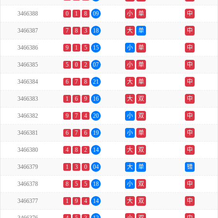
3466388
0
1
8
09
小
单
中
3466387
7
8
3
18
大
单
中
3466386
9
1
5
15
小
单
中
3466385
5
0
2
07
小
单
中
3466384
6
7
8
21
大
单
中
3466383
1
6
9
16
大
双
中
3466382
9
7
4
20
小
双
中
3466381
6
7
6
19
小
单
中
3466380
4
8
2
14
大
双
中
3466379
1
3
0
04
大
单
错
3466378
8
5
5
18
小
双
中
3466377
1
9
4
14
大
双
中