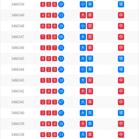
3466350
8
2
6
16
小
单
错
3466349
4
6
5
15
大
单
中
3466348
0
9
9
18
小
双
中
3466347
7
1
0
08
大
双
中
3466346
3
1
7
11
大
单
中
3466345
9
0
4
13
大
双
错
3466344
9
2
9
20
小
单
错
3466343
5
5
0
10
大
双
中
3466342
8
4
4
16
大
双
中
3466341
2
0
5
07
大
单
中
3466340
2
3
2
07
大
双
错
3466339
8
6
4
18
大
单
中
3466338
0
5
8
13
大
单
中