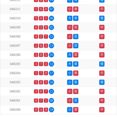
3466312
5
8
6
19
小
双
错
3466311
1
6
0
07
小
单
中
3466310
5
0
1
06
大
单
错
3466309
0
2
0
02
小
双
中
3466308
4
2
7
13
小
双
中
3466307
2
8
3
13
小
双
中
3466306
5
0
5
10
大
双
中
3466305
3
7
2
12
大
单
错
3466304
1
7
9
17
小
单
中
3466303
5
8
3
16
小
单
错
3466302
5
0
7
12
小
双
中
3466301
0
7
2
09
小
双
中
3466300
6
4
9
19
小
单
中