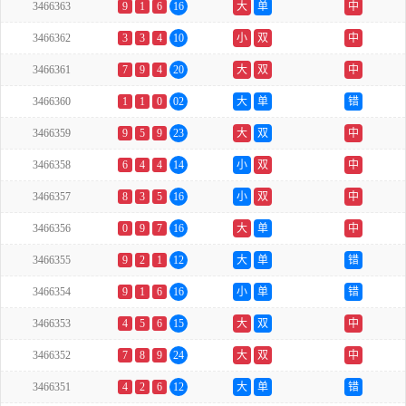
3466363
9
1
6
16
大
单
中
3466362
3
3
4
10
小
双
中
3466361
7
9
4
20
大
双
中
3466360
1
1
0
02
大
单
错
3466359
9
5
9
23
大
双
中
3466358
6
4
4
14
小
双
中
3466357
8
3
5
16
小
双
中
3466356
0
9
7
16
大
单
中
3466355
9
2
1
12
大
单
错
3466354
9
1
6
16
小
单
错
3466353
4
5
6
15
大
双
中
3466352
7
8
9
24
大
双
中
3466351
4
2
6
12
大
单
错