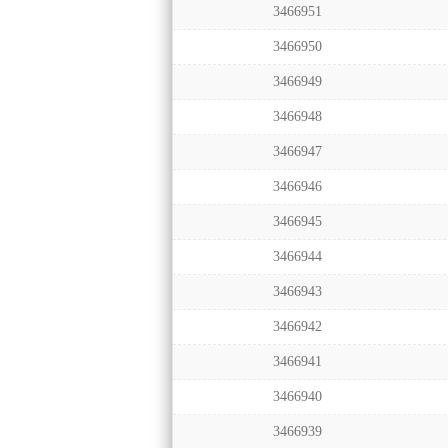
3466951
3466950
3466949
3466948
3466947
3466946
3466945
3466944
3466943
3466942
3466941
3466940
3466939