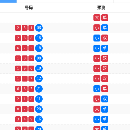
号码
预测
---
大
单
08
小
单
2
5
1
18
小
双
2
8
8
18
小
单
6
7
5
08
小
双
1
0
7
10
小
双
1
9
0
12
小
双
1
4
7
21
小
单
6
8
7
11
小
双
2
1
8
20
大
单
8
7
5
16
小
单
3
4
9
20
大
单
5
9
6