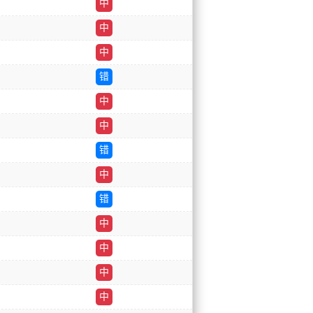
中
中
中
错
中
中
错
中
错
中
中
中
中