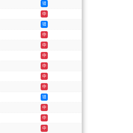
错
中
错
中
中
中
中
中
中
错
中
中
中