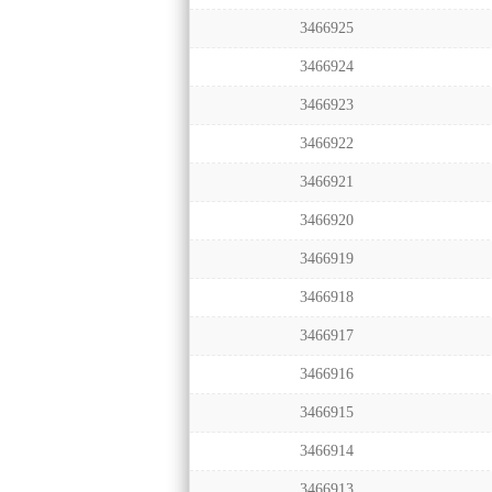
3466925
3466924
3466923
3466922
3466921
3466920
3466919
3466918
3466917
3466916
3466915
3466914
3466913