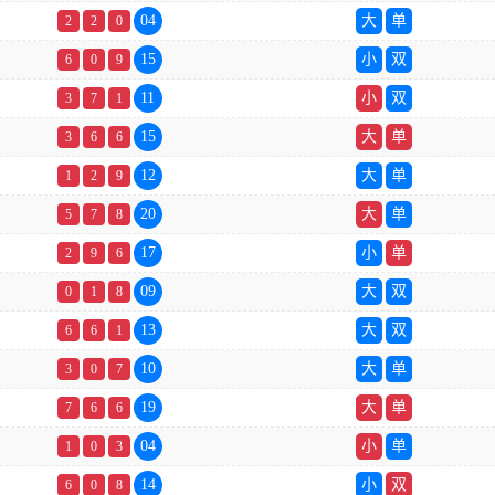
04
大
单
2
2
0
15
小
双
6
0
9
11
小
双
3
7
1
15
大
单
3
6
6
12
大
单
1
2
9
20
大
单
5
7
8
17
小
单
2
9
6
09
大
双
0
1
8
13
大
双
6
6
1
10
大
单
3
0
7
19
大
单
7
6
6
04
小
单
1
0
3
14
小
双
6
0
8