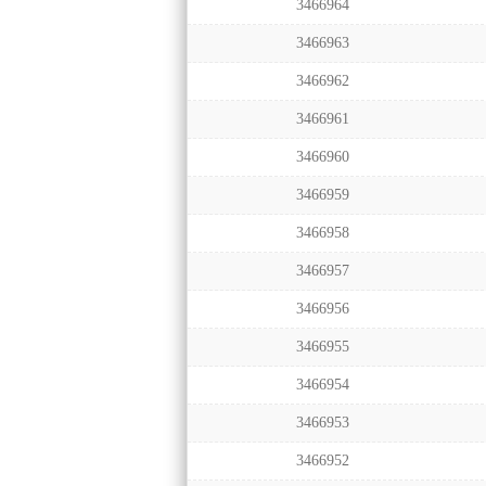
3466964
3466963
3466962
3466961
3466960
3466959
3466958
3466957
3466956
3466955
3466954
3466953
3466952