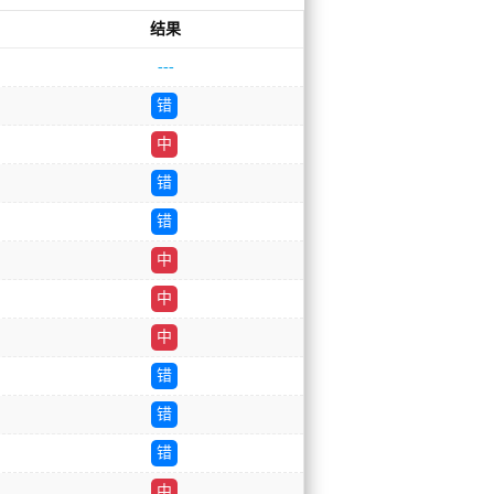
结果
---
错
中
错
错
中
中
中
错
错
错
中