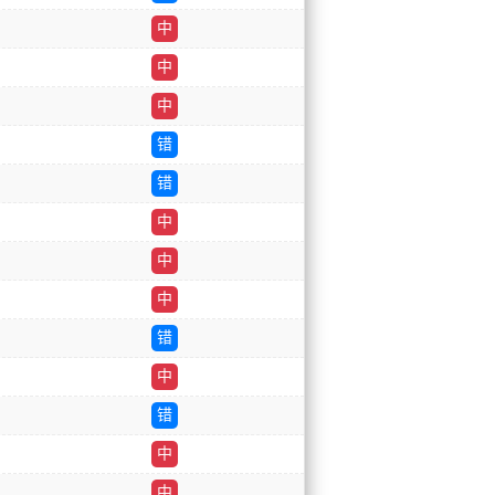
中
中
中
错
错
中
中
中
错
中
错
中
中