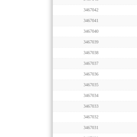
3467042
3467041
3467040
3467039
3467038
3467037
3467036
3467035
3467034
3467033
3467032
3467031