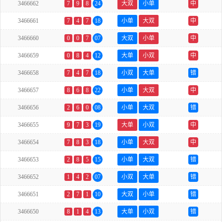
3466662
7
9
8
24
大双
小单
中
3466661
7
4
7
18
小单
大双
中
3466660
0
0
7
07
大双
小单
中
3466659
0
8
4
12
大单
小双
中
3466658
7
4
7
18
小双
大单
错
3466657
8
6
8
22
小单
大双
中
3466656
2
6
0
08
小单
大双
错
3466655
9
7
3
19
大单
小双
中
3466654
7
8
3
18
小单
大双
中
3466653
2
8
5
15
小单
大双
错
3466652
1
4
2
07
小双
大单
错
3466651
2
7
1
10
大双
小单
错
3466650
8
1
4
13
大单
小双
错