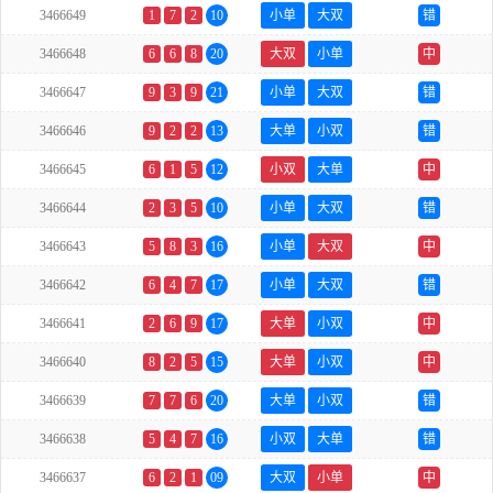
3466649
1
7
2
10
小单
大双
错
3466648
6
6
8
20
大双
小单
中
3466647
9
3
9
21
小单
大双
错
3466646
9
2
2
13
大单
小双
错
3466645
6
1
5
12
小双
大单
中
3466644
2
3
5
10
小单
大双
错
3466643
5
8
3
16
小单
大双
中
3466642
6
4
7
17
小单
大双
错
3466641
2
6
9
17
大单
小双
中
3466640
8
2
5
15
大单
小双
中
3466639
7
7
6
20
大单
小双
错
3466638
5
4
7
16
小双
大单
错
3466637
6
2
1
09
大双
小单
中