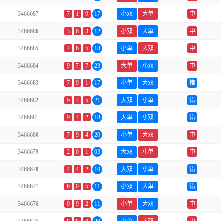
3466687
7
1
9
17
小双
大单
中
3466686
3
6
3
12
小双
大单
中
3466685
7
6
5
18
小单
大双
中
3466684
9
7
7
23
大单
小双
中
3466683
7
9
1
17
小单
大双
错
3466682
9
7
5
21
大双
小单
错
3466681
9
7
2
18
大单
小双
错
3466680
7
9
4
20
小单
大双
中
3466679
2
0
1
03
大双
小单
中
3466678
4
4
2
10
大双
小单
错
3466677
6
0
5
11
小双
大单
错
3466676
0
9
2
11
小单
大双
中