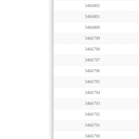
3466802
3466801
3466800
3466799
3466798
3466797
3466796
3466795
3466794
3466793
3466792
3466791
3466790