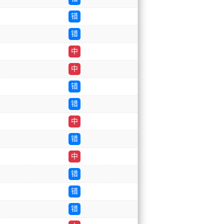
错
错
中
中
错
错
中
错
中
错
错
错