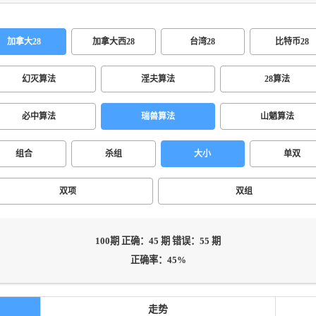
加拿大28
加拿大西28
台湾28
比特币28
幻灭算法
淫夫算法
28算法
必中算法
瑞兽算法
山魈算法
组合
杀组
大小
单双
双项
双组
100期 正确：45 期 错误：55 期
正确率：45%
走势