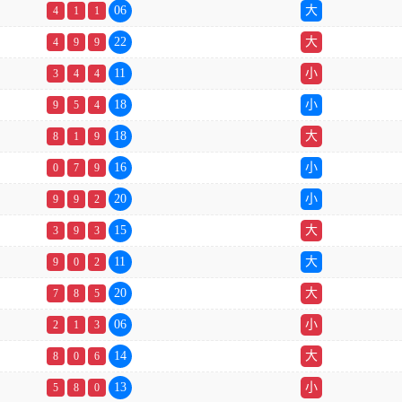
06
大
4
1
1
22
大
4
9
9
11
小
3
4
4
18
小
9
5
4
18
大
8
1
9
16
小
0
7
9
20
小
9
9
2
15
大
3
9
3
11
大
9
0
2
20
大
7
8
5
06
小
2
1
3
14
大
8
0
6
13
小
5
8
0