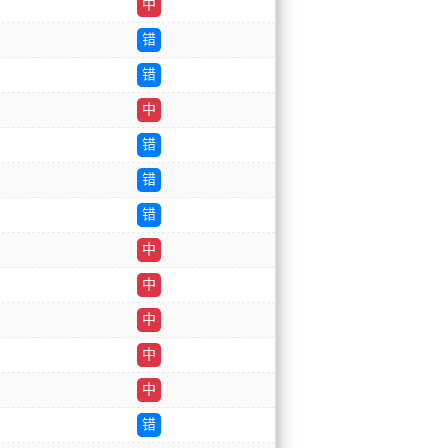
中
错
错
中
错
错
错
中
中
中
中
中
错