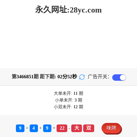
永久网址:28yc.com
第
3466851
期 距下期:
02
分
52
秒
广告开关：
大单
未开:
11
期
小单
未开:
3
期
小双
未开:
12
期
9
+
4
+
9
=
22
-
大
双
咪牌