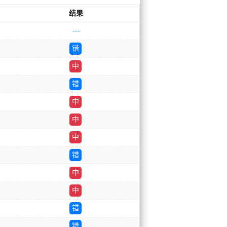
结果
---
错
中
错
中
中
中
错
中
中
错
错