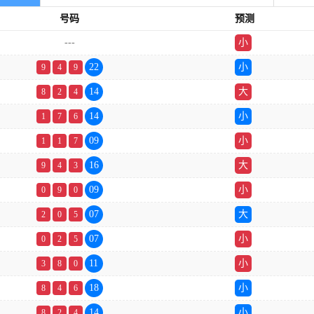
号码
预测
---
小
单
22
小
9
4
9
14
大
8
2
4
14
小
1
7
6
09
小
1
1
7
16
大
9
4
3
09
小
0
9
0
07
大
2
0
5
07
小
0
2
5
11
小
3
8
0
18
小
8
4
6
14
小
8
2
4