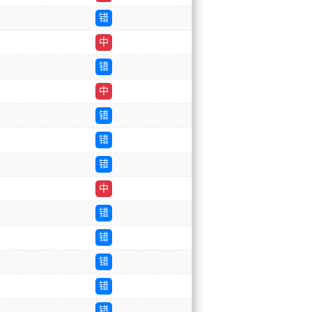
错
中
错
中
错
错
错
中
错
错
错
错
错