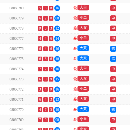
大单
08060780
5
3
8
16
殺
中
小单
08060779
6
2
0
08
殺
中
大双
08060778
9
0
3
12
殺
中
小单
08060777
4
4
6
14
殺
中
大双
08060776
6
4
6
16
殺
错
大双
08060775
6
6
6
18
殺
错
大单
08060774
7
2
7
16
殺
中
大双
08060773
6
0
9
15
殺
中
小单
08060772
3
4
9
16
殺
中
大双
08060771
6
4
3
13
殺
中
大双
08060770
4
7
5
16
殺
错
小单
08060769
7
0
1
08
殺
中
小双