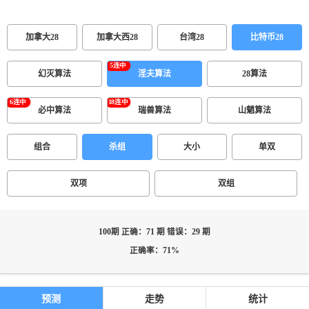
加拿大28
加拿大西28
台湾28
比特币28
幻灭算法
淫夫算法
28算法
必中算法
瑞兽算法
山魈算法
组合
杀组
大小
单双
双项
双组
100期 正确：71 期 错误：29 期
正确率：71%
预测
走势
统计