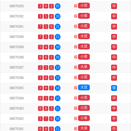
小双
08070393
3
0
2
05
殺
中
小单
08070392
1
5
4
10
殺
中
小双
08070391
7
5
9
21
殺
中
大双
08070390
7
2
2
11
殺
中
大双
08070389
5
4
1
10
殺
中
小单
08070388
9
6
1
16
殺
中
大单
08070387
2
5
6
13
殺
中
小双
08070386
1
6
8
15
殺
中
大双
08070385
2
9
7
18
殺
错
小双
08070384
8
3
4
15
殺
中
小双
08070383
0
8
3
11
殺
中
小单
08070382
5
7
6
18
殺
中
大单
08070381
0
9
3
12
殺
中