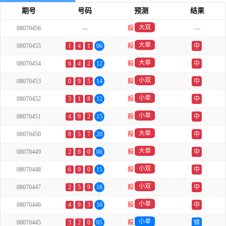
期号
号码
预测
结果
大双
08070456
---
殺
---
大单
08070455
1
4
1
06
殺
中
大单
08070454
6
4
2
12
殺
中
小双
08070453
0
9
5
14
殺
中
小单
08070452
3
1
8
12
殺
中
小单
08070451
4
9
2
15
殺
中
大单
08070450
8
5
7
20
殺
中
大单
08070449
2
6
0
08
殺
中
小双
08070448
6
9
0
15
殺
中
小双
08070447
2
5
9
16
殺
中
小单
08070446
4
9
3
16
殺
中
小单
08070445
3
2
0
05
殺
错