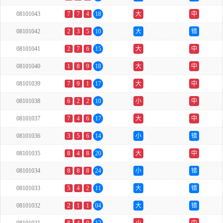
08101043
7
7
4
18
大
中
08101042
2
3
5
10
大
错
08101041
2
7
6
15
大
中
08101040
1
8
9
18
大
中
08101039
7
9
1
17
大
中
08101038
6
2
2
10
小
中
08101037
7
4
6
17
大
中
08101036
3
5
6
14
小
错
08101035
8
4
8
20
大
中
08101034
8
8
8
24
小
错
08101033
5
4
2
11
大
错
08101032
2
1
1
04
大
错