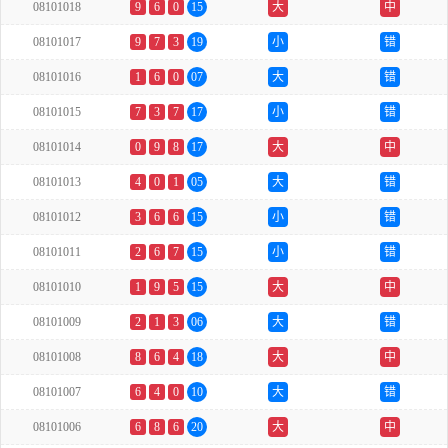
08101018
9
6
0
15
大
中
08101017
9
7
3
19
小
错
08101016
1
6
0
07
大
错
08101015
7
3
7
17
小
错
08101014
0
9
8
17
大
中
08101013
4
0
1
05
大
错
08101012
3
6
6
15
小
错
08101011
2
6
7
15
小
错
08101010
1
9
5
15
大
中
08101009
2
1
3
06
大
错
08101008
8
6
4
18
大
中
08101007
6
4
0
10
大
错
08101006
6
8
6
20
大
中