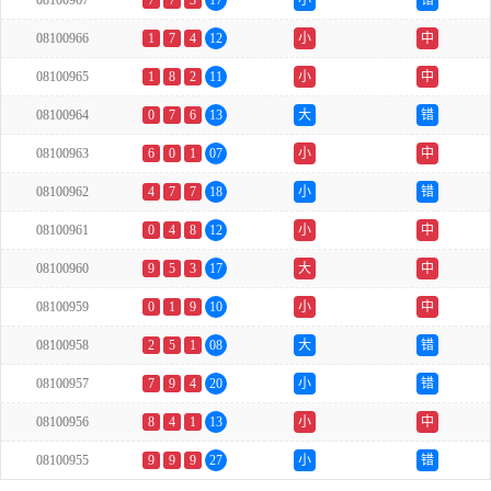
08100967
7
7
3
17
小
错
08100966
1
7
4
12
小
中
08100965
1
8
2
11
小
中
08100964
0
7
6
13
大
错
08100963
6
0
1
07
小
中
08100962
4
7
7
18
小
错
08100961
0
4
8
12
小
中
08100960
9
5
3
17
大
中
08100959
0
1
9
10
小
中
08100958
2
5
1
08
大
错
08100957
7
9
4
20
小
错
08100956
8
4
1
13
小
中
08100955
9
9
9
27
小
错