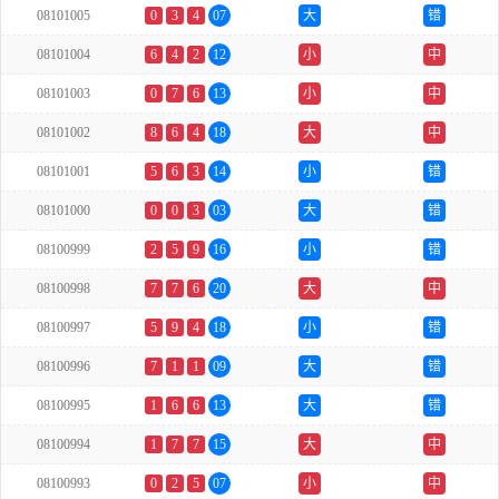
08101005
0
3
4
07
大
错
08101004
6
4
2
12
小
中
08101003
0
7
6
13
小
中
08101002
8
6
4
18
大
中
08101001
5
6
3
14
小
错
08101000
0
0
3
03
大
错
08100999
2
5
9
16
小
错
08100998
7
7
6
20
大
中
08100997
5
9
4
18
小
错
08100996
7
1
1
09
大
错
08100995
1
6
6
13
大
错
08100994
1
7
7
15
大
中
08100993
0
2
5
07
小
中