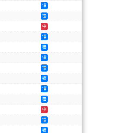
错
错
中
错
错
错
错
错
错
错
中
错
错