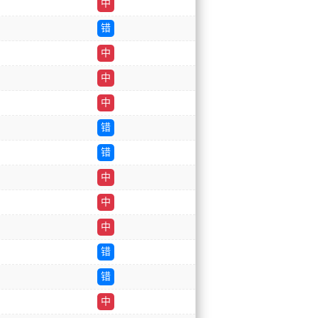
中
错
中
中
中
错
错
中
中
中
错
错
中