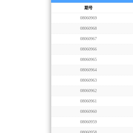
期号
08060969
08060968
08060967
08060966
08060965
08060964
08060963
08060962
08060961
08060960
08060959
08060958