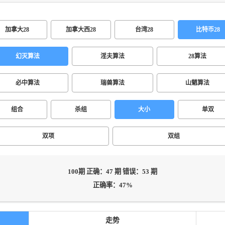
加拿大28
加拿大西28
台湾28
比特币28
幻灭算法
淫夫算法
28算法
必中算法
瑞兽算法
山魈算法
组合
杀组
大小
单双
双项
双组
100期 正确：47 期 错误：53 期
正确率：47%
走势