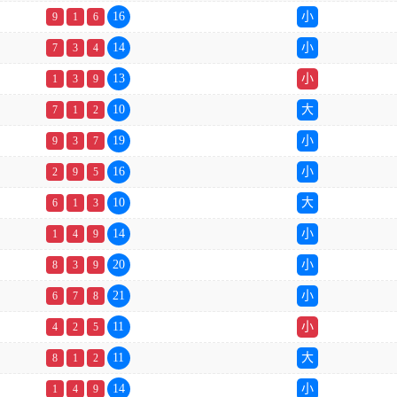
16
小
9
1
6
14
小
7
3
4
13
小
1
3
9
10
大
7
1
2
19
小
9
3
7
16
小
2
9
5
10
大
6
1
3
14
小
1
4
9
20
小
8
3
9
21
小
6
7
8
11
小
4
2
5
11
大
8
1
2
14
小
1
4
9