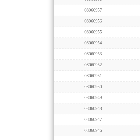
08060957
08060956
08060955
08060954
08060953
08060952
08060951
08060950
08060949
08060948
08060947
08060946