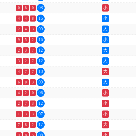
08
小
0
8
0
16
小
4
4
8
09
大
2
4
3
16
小
9
5
2
12
大
2
3
7
12
大
3
2
7
18
大
4
7
7
09
大
6
0
3
06
小
4
2
0
12
小
2
7
3
07
小
1
3
3
17
大
7
8
2
08
小
3
0
5