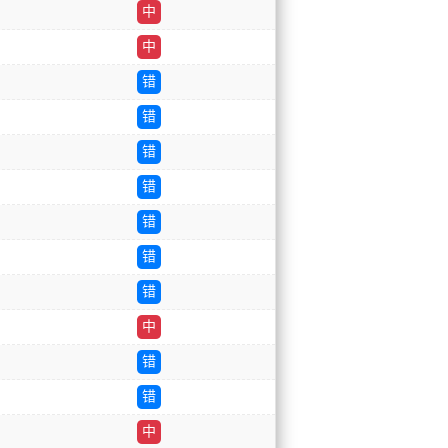
中
中
错
错
错
错
错
错
错
中
错
错
中