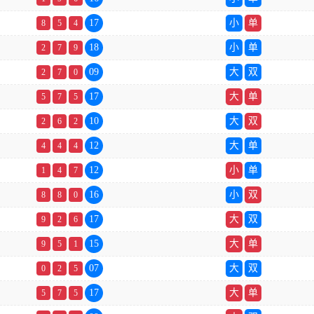
17
小
单
8
5
4
18
小
单
2
7
9
09
大
双
2
7
0
17
大
单
5
7
5
10
大
双
2
6
2
12
大
单
4
4
4
12
小
单
1
4
7
16
小
双
8
8
0
17
大
双
9
2
6
15
大
单
9
5
1
07
大
双
0
2
5
17
大
单
5
7
5