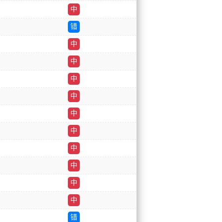
中
错
中
中
中
中
中
中
中
中
中
中
错