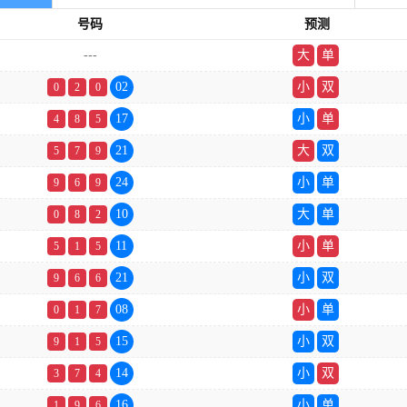
号码
预测
---
大
单
02
小
双
0
2
0
17
小
单
4
8
5
21
大
双
5
7
9
24
小
单
9
6
9
10
大
单
0
8
2
11
小
单
5
1
5
21
小
双
9
6
6
08
小
单
0
1
7
15
小
双
9
1
5
14
小
双
3
7
4
16
小
单
1
9
6