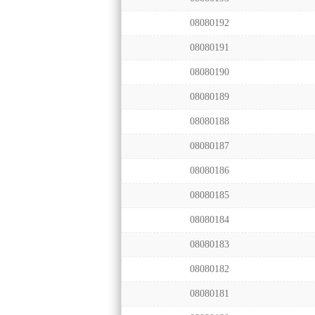
08080192
08080191
08080190
08080189
08080188
08080187
08080186
08080185
08080184
08080183
08080182
08080181