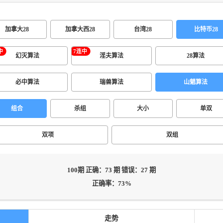
加拿大28
加拿大西28
台湾28
比特币28
幻灭算法
淫夫算法
28算法
必中算法
瑞兽算法
山魈算法
组合
杀组
大小
单双
双项
双组
100期 正确：73 期 错误：27 期
正确率：73%
走势