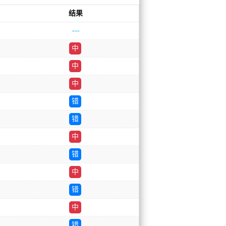
结果
---
中
中
中
错
错
中
错
中
错
中
错