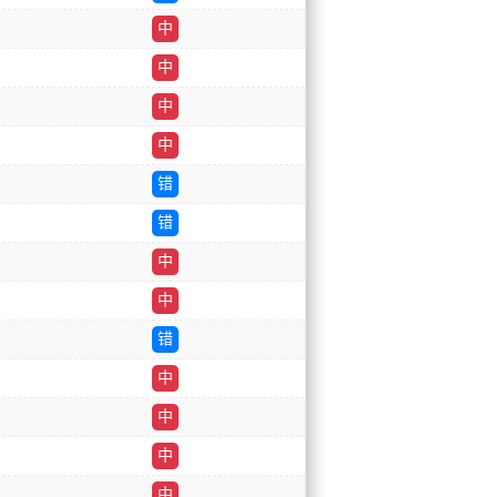
中
中
中
中
错
错
中
中
错
中
中
中
中