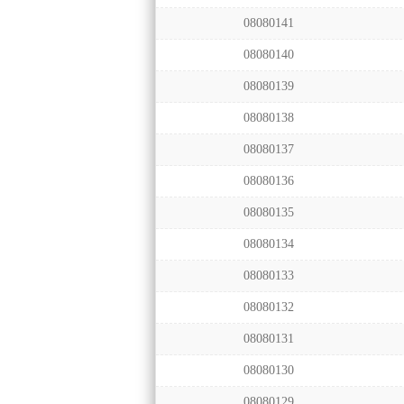
08080141
08080140
08080139
08080138
08080137
08080136
08080135
08080134
08080133
08080132
08080131
08080130
08080129