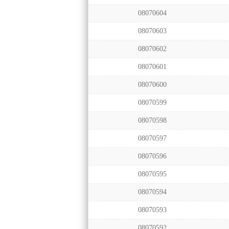
08070604
08070603
08070602
08070601
08070600
08070599
08070598
08070597
08070596
08070595
08070594
08070593
08070592