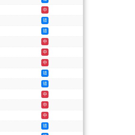
中
错
错
中
中
中
错
错
中
中
中
错