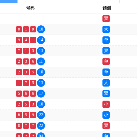
号码
预测
---
双
10
大
0
1
9
14
单
9
4
1
13
双
7
1
5
11
单
2
3
6
10
单
2
3
5
13
大
1
7
5
17
双
5
6
6
10
小
2
5
3
22
小
8
5
9
22
双
8
7
7
04
单
0
2
2