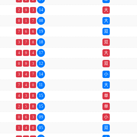
14
大
2
9
3
08
大
0
1
7
19
双
7
6
6
18
双
3
7
8
17
大
4
9
4
12
双
0
9
3
14
小
3
4
7
11
大
7
4
0
15
单
4
3
8
15
单
2
5
8
09
小
0
6
3
05
双
1
4
0