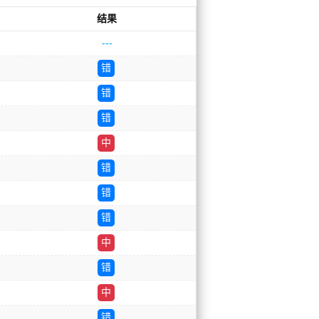
结果
---
错
错
错
中
错
错
错
中
错
中
错