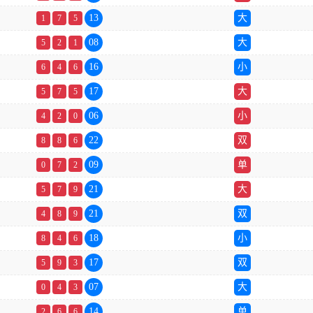
13
大
1
7
5
08
大
5
2
1
16
小
6
4
6
17
大
5
7
5
06
小
4
2
0
22
双
8
8
6
09
单
0
7
2
21
大
5
7
9
21
双
4
8
9
18
小
8
4
6
17
双
5
9
3
07
大
0
4
3
14
单
2
6
6