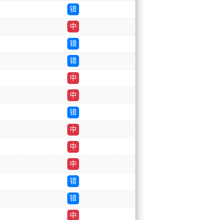
错
中
错
错
中
中
错
中
中
中
错
错
中