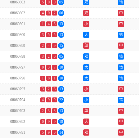
08060803
5
0
0
05
双
错
08060802
4
0
2
06
双
中
08060801
1
4
8
13
小
中
08060800
3
5
5
13
大
错
08060799
2
4
9
15
单
中
08060798
3
2
0
05
双
错
08060797
0
3
7
10
大
错
08060796
1
8
1
10
大
错
08060795
3
2
8
13
小
中
08060794
4
9
9
22
小
错
08060793
2
3
8
13
单
中
08060792
0
9
9
18
大
中
08060791
5
9
0
14
双
中