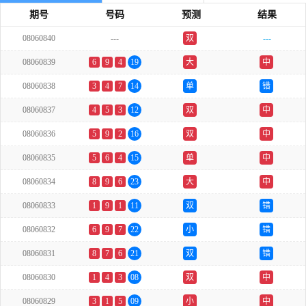
期号
号码
预测
结果
08060840
---
双
---
08060839
6
9
4
19
大
中
08060838
3
4
7
14
单
错
08060837
4
5
3
12
双
中
08060836
5
9
2
16
双
中
08060835
5
6
4
15
单
中
08060834
8
9
6
23
大
中
08060833
1
9
1
11
双
错
08060832
6
9
7
22
小
错
08060831
8
7
6
21
双
错
08060830
1
4
3
08
双
中
08060829
3
1
5
09
小
中