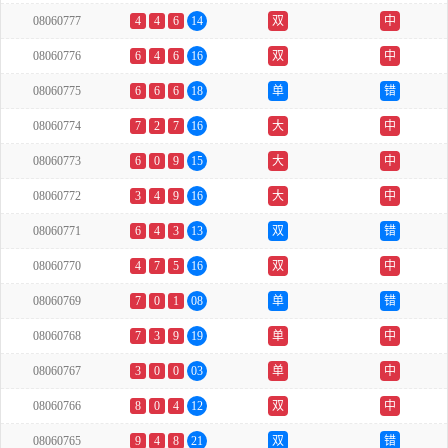
08060777
4
4
6
14
双
中
08060776
6
4
6
16
双
中
08060775
6
6
6
18
单
错
08060774
7
2
7
16
大
中
08060773
6
0
9
15
大
中
08060772
3
4
9
16
大
中
08060771
6
4
3
13
双
错
08060770
4
7
5
16
双
中
08060769
7
0
1
08
单
错
08060768
7
3
9
19
单
中
08060767
3
0
0
03
单
中
08060766
8
0
4
12
双
中
08060765
9
4
8
21
双
错