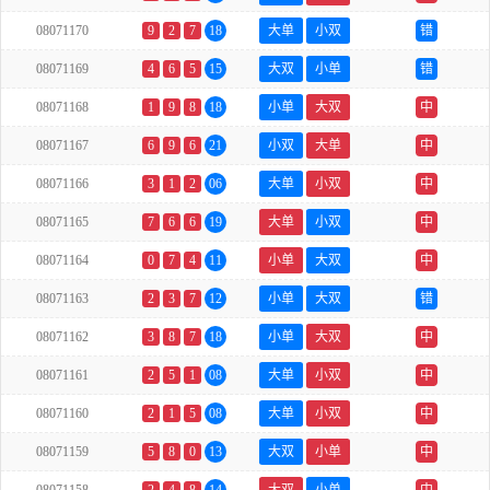
08071170
9
2
7
18
大单
小双
错
08071169
4
6
5
15
大双
小单
错
08071168
1
9
8
18
小单
大双
中
08071167
6
9
6
21
小双
大单
中
08071166
3
1
2
06
大单
小双
中
08071165
7
6
6
19
大单
小双
中
08071164
0
7
4
11
小单
大双
中
08071163
2
3
7
12
小单
大双
错
08071162
3
8
7
18
小单
大双
中
08071161
2
5
1
08
大单
小双
中
08071160
2
1
5
08
大单
小双
中
08071159
5
8
0
13
大双
小单
中