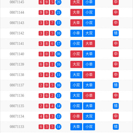
08071145
6
9
5
20
大双
小单
中
08071144
9
9
3
21
大单
小双
中
08071143
3
5
7
15
大单
小双
中
08071142
3
2
5
10
小单
大双
错
08071141
3
8
6
17
小双
大单
中
08071140
1
0
7
08
小双
大单
中
08071139
6
9
1
16
大双
小单
中
08071138
5
4
2
11
大双
小单
中
08071137
2
9
5
16
小双
大单
错
08071136
3
6
2
11
大双
小单
中
08071135
2
8
4
14
小双
大单
错
08071134
4
6
3
13
小单
大双
中
08071133
6
3
5
14
大单
小双
错