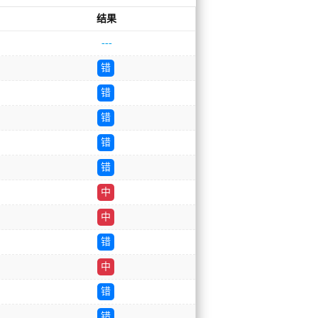
结果
---
错
错
错
错
错
中
中
错
中
错
错