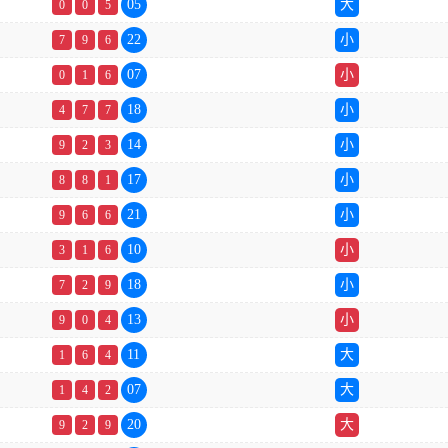
05
大
0
0
5
22
小
7
9
6
07
小
0
1
6
18
小
4
7
7
14
小
9
2
3
17
小
8
8
1
21
小
9
6
6
10
小
3
1
6
18
小
7
2
9
13
小
9
0
4
11
大
1
6
4
07
大
1
4
2
20
大
9
2
9