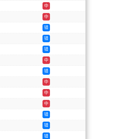
中
中
错
错
错
中
错
中
中
中
错
错
错