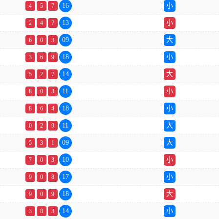
16
小
4
5
7
13
小
2
4
7
09
大
6
0
3
18
小
3
6
9
14
大
5
2
7
11
小
8
0
3
18
小
8
6
4
11
大
0
2
9
09
大
5
3
1
10
小
7
0
3
17
小
9
0
8
18
大
9
0
9
14
小
3
8
3