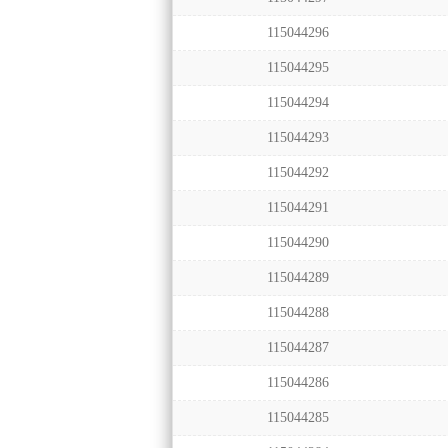
115044296
115044295
115044294
115044293
115044292
115044291
115044290
115044289
115044288
115044287
115044286
115044285