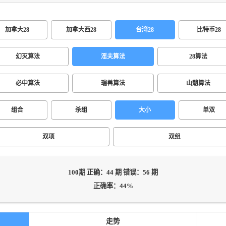
加拿大28
加拿大西28
台湾28
比特币28
幻灭算法
淫夫算法
28算法
必中算法
瑞兽算法
山魈算法
组合
杀组
大小
单双
双项
双组
100期 正确：44 期 错误：56 期
正确率：44%
走势