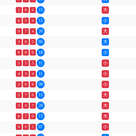
15
大
1
8
6
15
小
6
5
4
20
大
9
7
4
06
大
3
0
3
18
小
9
9
0
11
小
1
5
5
11
小
4
3
4
08
小
2
0
6
15
大
2
7
6
20
大
5
8
7
15
大
8
7
0
07
小
6
0
1