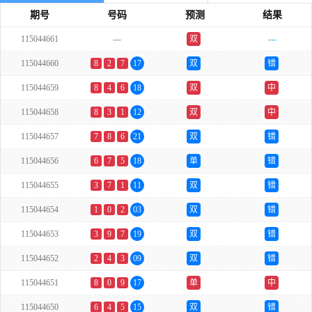
期号
号码
预测
结果
115044661
---
双
---
115044660
8
2
7
17
双
错
115044659
8
4
6
18
双
中
115044658
8
3
1
12
双
中
115044657
7
8
6
21
双
错
115044656
6
7
5
18
单
错
115044655
3
7
1
11
双
错
115044654
1
0
2
03
双
错
115044653
3
9
7
19
双
错
115044652
2
4
3
09
双
错
115044651
8
0
9
17
单
中
115044650
6
4
5
15
双
错