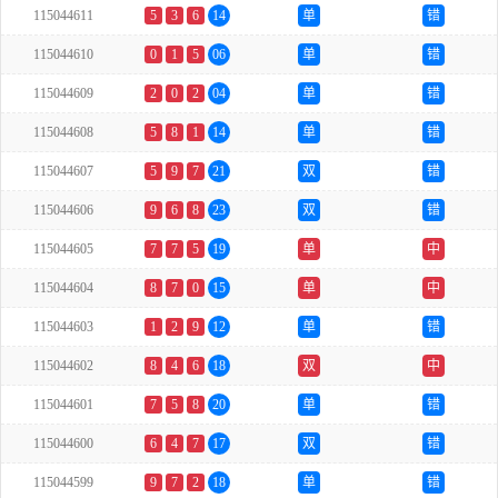
115044611
5
3
6
14
单
错
115044610
0
1
5
06
单
错
115044609
2
0
2
04
单
错
115044608
5
8
1
14
单
错
115044607
5
9
7
21
双
错
115044606
9
6
8
23
双
错
115044605
7
7
5
19
单
中
115044604
8
7
0
15
单
中
115044603
1
2
9
12
单
错
115044602
8
4
6
18
双
中
115044601
7
5
8
20
单
错
115044600
6
4
7
17
双
错
115044599
9
7
2
18
单
错