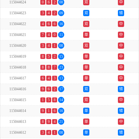
115044624
0
6
2
08
双
中
115044623
3
4
2
09
双
错
115044622
4
6
6
16
双
中
115044621
7
4
0
11
单
中
115044620
3
4
1
08
双
中
115044619
8
5
2
15
单
中
115044618
8
8
7
23
单
中
115044617
6
4
3
13
单
中
115044616
9
6
2
17
双
错
115044615
1
5
8
14
双
中
115044614
9
1
6
16
单
错
115044613
8
9
4
21
单
中
115044612
3
4
1
08
单
错