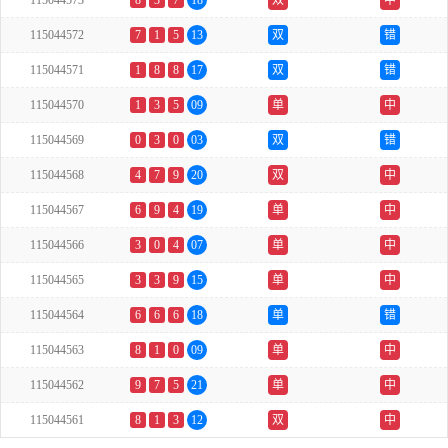
115044573
8
3
7
18
双
中
115044572
7
1
5
13
双
错
115044571
1
8
8
17
双
错
115044570
1
3
5
09
单
中
115044569
0
3
0
03
双
错
115044568
4
7
9
20
双
中
115044567
6
9
4
19
单
中
115044566
3
0
4
07
单
中
115044565
3
3
9
15
单
中
115044564
6
6
6
18
单
错
115044563
8
1
0
09
单
中
115044562
9
7
5
21
单
中
115044561
8
1
3
12
双
中