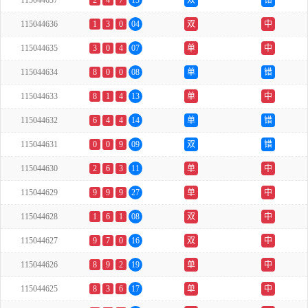
115044637
2
4
7
13
双
错
115044636
1
3
0
04
双
中
115044635
3
0
4
07
单
中
115044634
8
0
0
08
单
错
115044633
8
1
4
13
单
中
115044632
6
4
4
14
单
错
115044631
0
0
9
09
双
错
115044630
2
6
3
11
单
中
115044629
9
9
9
27
单
中
115044628
1
6
1
08
双
中
115044627
9
7
0
16
双
中
115044626
8
9
2
19
单
中
115044625
8
3
6
17
单
中