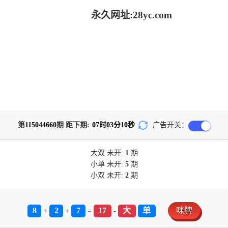
永久网址:28yc.com
第
115044660
期 距下期:
07
时
03
分
10
秒
广告开关：
大双
未开:
1
期
小单
未开:
5
期
小双
未开:
2
期
8
2
7
17
大
单
咪牌
+
+
=
-