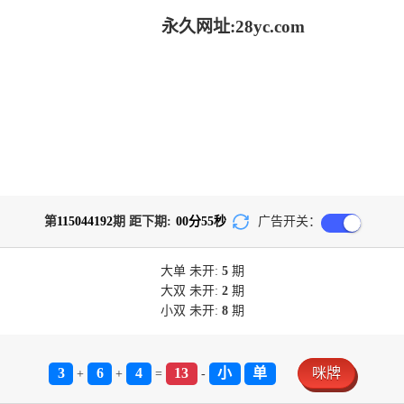
永久网址:28yc.com
第
115044192
期 距下期:
00
分
54
秒
广告开关：
大单
未开:
5
期
大双
未开:
2
期
小双
未开:
8
期
3
6
4
13
小
单
咪牌
+
+
=
-