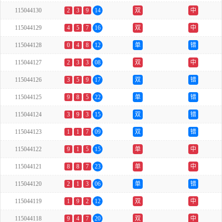
115044130
2
3
9
14
双
中
115044129
4
5
7
16
双
中
115044128
0
4
8
12
单
错
115044127
2
3
3
08
双
中
115044126
3
5
9
17
双
错
115044125
9
8
5
22
单
错
115044124
3
9
3
15
双
错
115044123
1
1
7
09
双
错
115044122
9
1
5
15
单
中
115044121
8
8
7
23
单
中
115044120
2
1
3
06
单
错
115044119
1
9
2
12
双
中
115044118
9
4
7
20
双
中