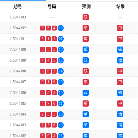
期号
号码
预测
结果
115044193
---
双
---
115044192
3
6
4
13
单
中
115044191
5
1
1
07
单
中
115044190
6
5
5
16
单
错
115044189
4
4
5
13
双
错
115044188
6
6
2
14
双
中
115044187
9
1
9
19
单
中
115044186
9
5
5
19
双
错
115044185
4
7
0
11
单
中
115044184
2
3
5
10
单
错
115044183
7
5
6
18
单
错
115044182
5
9
4
18
单
错