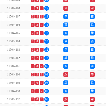
115044169
1
0
0
01
单
中
115044168
5
9
3
17
单
中
115044167
9
8
1
18
单
错
115044166
8
3
0
11
双
错
115044165
7
0
6
13
双
错
115044164
8
8
4
20
单
错
115044163
6
2
4
12
单
错
115044162
5
7
4
16
单
错
115044161
3
0
2
05
双
错
115044160
2
3
3
08
双
中
115044159
3
0
3
06
单
错
115044158
1
1
7
09
双
错
115044157
0
0
6
06
双
中