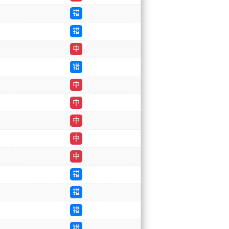
错
错
中
错
中
中
中
中
中
错
错
错
错