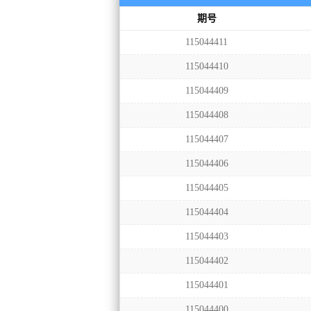
期号
115044411
115044410
115044409
115044408
115044407
115044406
115044405
115044404
115044403
115044402
115044401
115044400