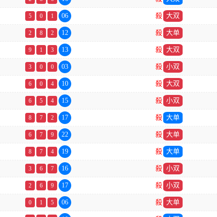
06
殺
大双
5
0
1
12
殺
大单
2
8
2
13
殺
大双
9
1
3
03
殺
小双
3
0
0
10
殺
大双
6
0
4
15
殺
小双
6
5
4
17
殺
大单
8
7
2
22
殺
大单
6
7
9
19
殺
大单
8
7
4
16
殺
小双
3
6
7
17
殺
小双
2
6
9
06
殺
大单
0
1
5