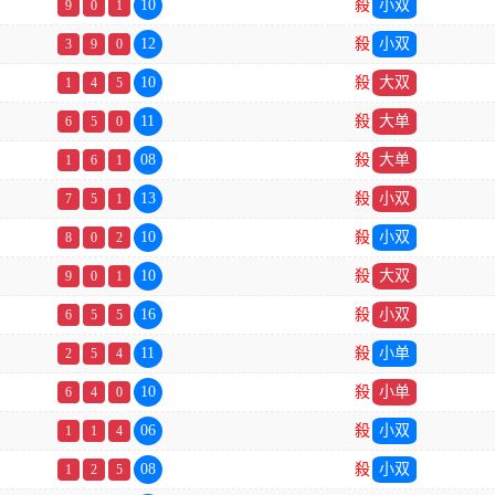
10
殺
小双
9
0
1
12
殺
小双
3
9
0
10
殺
大双
1
4
5
11
殺
大单
6
5
0
08
殺
大单
1
6
1
13
殺
小双
7
5
1
10
殺
小双
8
0
2
10
殺
大双
9
0
1
16
殺
小双
6
5
5
11
殺
小单
2
5
4
10
殺
小单
6
4
0
06
殺
小双
1
1
4
08
殺
小双
1
2
5