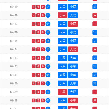
62449
8
6
0
14
大单
小双
错
62448
2
2
9
13
小单
大双
中
62447
0
1
3
04
大单
小双
中
62446
0
8
8
16
大单
小双
错
62445
2
5
9
16
大单
小双
错
62444
6
7
5
18
小单
大双
中
62443
4
5
2
11
小双
大单
错
62442
4
0
6
10
大双
小单
错
62441
2
2
2
06
大双
小单
错
62440
9
2
3
14
小双
大单
错
62439
3
4
4
11
小单
大双
中
62438
1
2
0
03
大双
小单
中