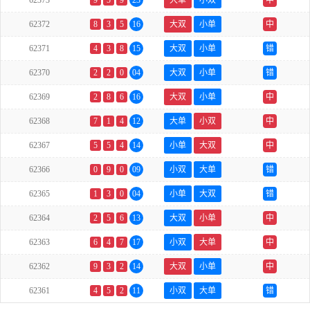
62373
9
5
9
23
大单
小双
中
62372
8
3
5
16
大双
小单
中
62371
4
3
8
15
大双
小单
错
62370
2
2
0
04
大双
小单
错
62369
2
8
6
16
大双
小单
中
62368
7
1
4
12
大单
小双
中
62367
5
5
4
14
小单
大双
中
62366
0
9
0
09
小双
大单
错
62365
1
3
0
04
小单
大双
错
62364
2
5
6
13
大双
小单
中
62363
6
4
7
17
小双
大单
中
62362
9
3
2
14
大双
小单
中
62361
4
5
2
11
小双
大单
错