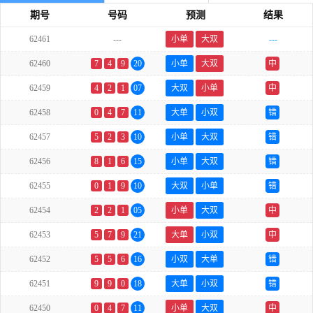
期号
号码
预测
结果
62461
---
小单
大双
---
62460
7
4
9
20
小单
大双
中
62459
4
2
1
07
大双
小单
中
62458
0
4
7
11
大单
小双
错
62457
5
2
3
10
小单
大双
错
62456
8
1
6
15
小单
大双
错
62455
0
1
9
10
大双
小单
错
62454
2
2
1
05
小单
大双
中
62453
5
7
9
21
大单
小双
中
62452
5
5
6
16
小双
大单
错
62451
9
9
0
18
大单
小双
错
62450
0
4
7
11
小单
大双
中