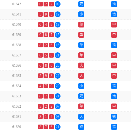
61642
0
2
7
09
双
错
61641
5
9
5
19
小
错
61640
0
4
9
13
单
中
61639
0
8
7
15
单
中
61638
8
2
6
16
单
错
61637
8
5
8
21
单
中
61636
6
8
6
20
大
中
61635
5
9
8
22
大
中
61634
4
7
9
20
小
错
61633
8
7
6
21
双
错
61632
3
2
2
07
单
中
61631
3
1
4
08
大
错
61630
8
7
6
21
双
错