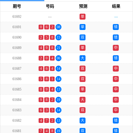
期号
号码
预测
结果
61692
---
单
---
61691
0
6
2
08
单
错
61690
2
5
8
15
双
错
61689
4
9
8
21
单
中
61688
2
0
4
06
大
错
61687
4
6
4
14
双
中
61686
5
8
1
14
双
中
61685
0
9
4
13
单
中
61684
9
8
2
19
大
中
61683
6
3
5
14
双
中
61682
4
7
2
13
大
错
61681
7
4
8
19
双
错