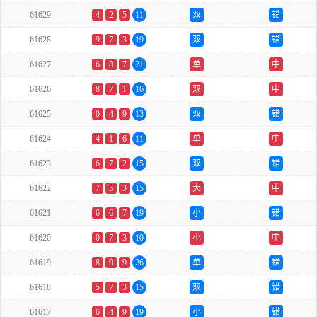
61629
4
2
5
11
双
错
61628
9
7
3
19
双
错
61627
6
8
7
21
单
中
61626
8
7
1
16
双
中
61625
0
4
9
13
双
错
61624
4
1
6
11
单
中
61623
6
7
2
15
双
错
61622
7
5
3
15
大
中
61621
6
6
7
19
小
错
61620
0
7
3
10
小
中
61619
8
9
9
26
单
错
61618
5
7
3
15
双
错
61617
6
4
9
19
小
错