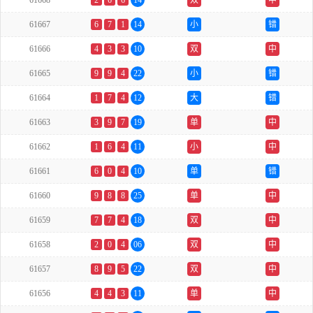
61668
2
6
6
14
双
中
61667
6
7
1
14
小
错
61666
4
3
3
10
双
中
61665
9
9
4
22
小
错
61664
1
7
4
12
大
错
61663
3
9
7
19
单
中
61662
1
6
4
11
小
中
61661
6
0
4
10
单
错
61660
9
8
8
25
单
中
61659
7
7
4
18
双
中
61658
2
0
4
06
双
中
61657
8
9
5
22
双
中
61656
4
4
3
11
单
中