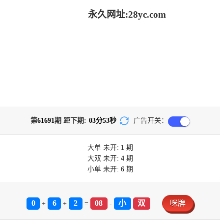
永久网址:28yc.com
第
61691
期 距下期:
03
分
53
秒
广告开关：
大单
未开:
1
期
大双
未开:
4
期
小单
未开:
6
期
0
6
2
08
小
双
咪牌
+
+
=
-