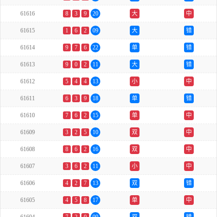
61616
8
3
9
20
大
中
61615
1
6
2
09
大
错
61614
9
7
6
22
单
错
61613
9
0
2
11
大
错
61612
5
4
4
13
小
中
61611
6
3
9
18
单
错
61610
7
6
2
15
单
中
61609
3
2
5
10
双
中
61608
8
6
2
16
双
中
61607
3
6
2
11
小
中
61606
4
2
7
13
双
错
61605
4
5
8
17
单
中