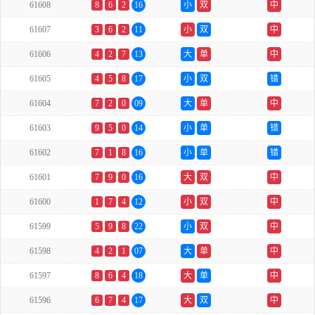
61608
8
6
2
16
小
双
中
61607
3
6
2
11
小
双
中
61606
4
2
7
13
大
单
中
61605
4
5
8
17
小
双
错
61604
7
2
0
09
大
单
中
61603
9
5
0
14
小
单
错
61602
7
1
8
16
小
单
错
61601
7
9
0
16
大
双
中
61600
1
7
4
12
小
双
中
61599
5
9
8
22
小
双
中
61598
4
2
1
07
大
单
中
61597
8
6
4
18
大
单
中
61596
6
7
4
17
大
双
中