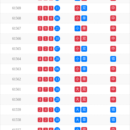
61569
2
6
3
11
小
双
中
61568
5
1
0
06
小
单
中
61567
9
9
3
21
小
单
中
61566
1
1
8
10
小
双
中
61565
1
2
4
07
小
双
中
61564
4
8
8
20
小
单
错
61563
1
4
1
06
小
单
中
61562
8
5
0
13
小
单
中
61561
8
7
1
16
大
双
中
61560
4
7
9
20
大
双
中
61559
2
4
5
11
大
双
错
61558
2
2
6
10
大
单
错