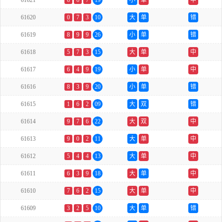
61621
6
6
7
19
小
单
中
61620
0
7
3
10
大
单
错
61619
8
9
9
26
小
单
错
61618
5
7
3
15
大
单
中
61617
6
4
9
19
小
单
中
61616
8
3
9
20
小
单
错
61615
1
6
2
09
大
双
错
61614
9
7
6
22
大
双
中
61613
9
0
2
11
大
单
中
61612
5
4
4
13
大
单
中
61611
6
3
9
18
大
单
中
61610
7
6
2
15
大
单
中
61609
3
2
5
10
大
单
错