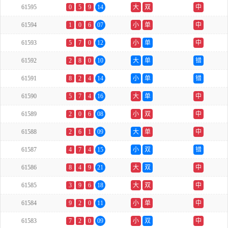
61595
0
5
9
14
大
双
中
61594
1
0
6
07
小
单
中
61593
5
7
0
12
小
单
中
61592
2
8
0
10
大
单
错
61591
8
2
4
14
小
单
错
61590
5
7
4
16
大
单
中
61589
2
0
6
08
小
双
中
61588
2
6
1
09
大
单
中
61587
4
7
4
15
小
双
错
61586
8
4
9
21
大
双
中
61585
3
9
6
18
大
双
中
61584
9
2
0
11
小
单
中
61583
7
2
0
09
小
双
中