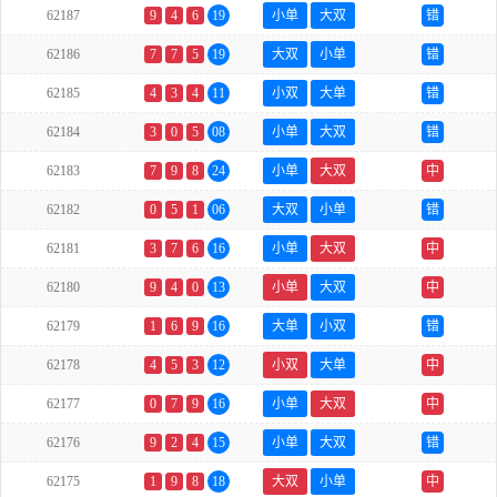
62187
9
4
6
19
小单
大双
错
62186
7
7
5
19
大双
小单
错
62185
4
3
4
11
小双
大单
错
62184
3
0
5
08
小单
大双
错
62183
7
9
8
24
小单
大双
中
62182
0
5
1
06
大双
小单
错
62181
3
7
6
16
小单
大双
中
62180
9
4
0
13
小单
大双
中
62179
1
6
9
16
大单
小双
错
62178
4
5
3
12
小双
大单
中
62177
0
7
9
16
小单
大双
中
62176
9
2
4
15
小单
大双
错
62175
1
9
8
18
大双
小单
中