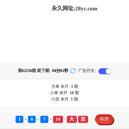
永久网址:28yc.com
第
62236
期 距下期:
04
分
02
秒
广告开关：
大单
未开:
3
期
小单
未开:
10
期
小双
未开:
1
期
1
6
7
14
大
双
咪牌
+
+
=
-