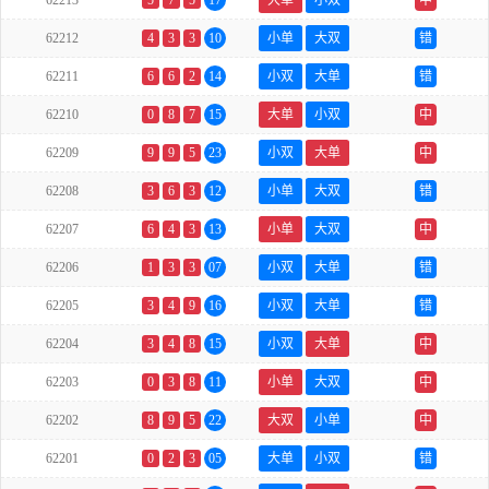
62213
5
7
5
17
大单
小双
中
62212
4
3
3
10
小单
大双
错
62211
6
6
2
14
小双
大单
错
62210
0
8
7
15
大单
小双
中
62209
9
9
5
23
小双
大单
中
62208
3
6
3
12
小单
大双
错
62207
6
4
3
13
小单
大双
中
62206
1
3
3
07
小双
大单
错
62205
3
4
9
16
小双
大单
错
62204
3
4
8
15
小双
大单
中
62203
0
3
8
11
小单
大双
中
62202
8
9
5
22
大双
小单
中
62201
0
2
3
05
大单
小双
错