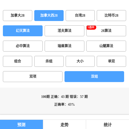
加拿大28
加拿大西28
台湾28
比特币28
幻灭算法
淫夫算法
28算法
必中算法
瑞兽算法
山魈算法
组合
杀组
大小
单双
双项
双组
100期 正确：43 期 错误：57 期
正确率：43%
预测
走势
统计