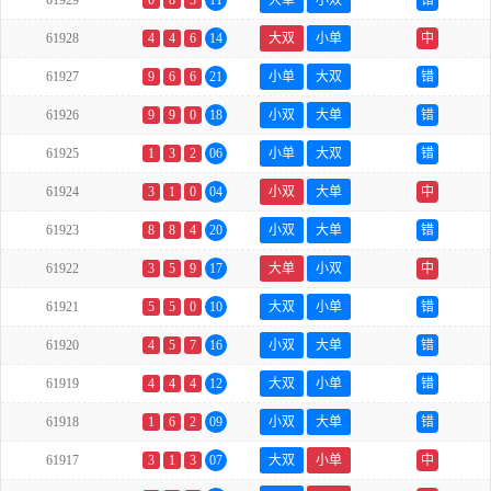
61929
0
8
3
11
大单
小双
错
61928
4
4
6
14
大双
小单
中
61927
9
6
6
21
小单
大双
错
61926
9
9
0
18
小双
大单
错
61925
1
3
2
06
小单
大双
错
61924
3
1
0
04
小双
大单
中
61923
8
8
4
20
小双
大单
错
61922
3
5
9
17
大单
小双
中
61921
5
5
0
10
大双
小单
错
61920
4
5
7
16
小双
大单
错
61919
4
4
4
12
大双
小单
错
61918
1
6
2
09
小双
大单
错
61917
3
1
3
07
大双
小单
中