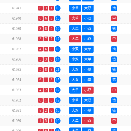
61941
6
3
1
10
小单
大双
错
61940
6
6
3
15
大单
小双
中
61939
3
8
5
16
大单
小双
错
61938
3
7
7
17
大单
小双
中
61937
4
6
8
18
小双
大单
错
61936
5
3
6
14
小双
大单
错
61935
5
8
8
21
大双
小单
错
61934
6
1
8
15
大双
小单
错
61933
4
2
6
12
大单
小双
中
61932
8
1
3
12
小单
大双
错
61931
8
2
0
10
大双
小单
错
61930
4
5
1
10
大单
小双
中