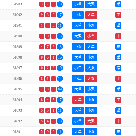
61903
3
7
0
10
小单
大双
错
61902
9
8
0
17
小双
大单
中
61901
1
4
6
11
大单
小双
错
61900
7
0
6
13
大双
小单
中
61899
4
7
2
13
小双
大单
错
61898
9
6
1
16
大单
小双
错
61897
0
2
8
10
小单
大双
错
61896
8
1
5
14
小单
大双
中
61895
1
3
5
09
大单
小双
错
61894
8
4
5
17
大单
小双
中
61893
5
5
1
11
大单
小双
错
61892
5
4
9
18
小单
大双
中
61891
5
0
6
11
大单
小双
错