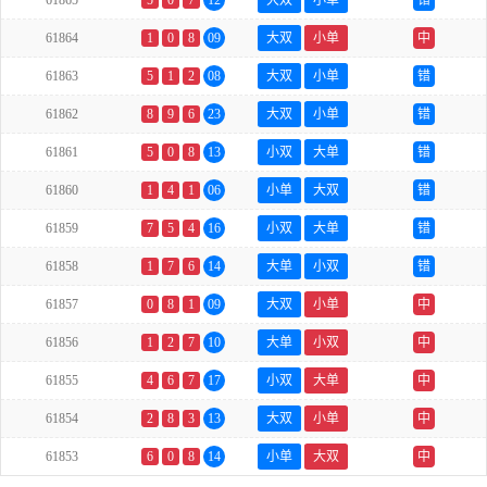
61865
5
0
7
12
大双
小单
错
61864
1
0
8
09
大双
小单
中
61863
5
1
2
08
大双
小单
错
61862
8
9
6
23
大双
小单
错
61861
5
0
8
13
小双
大单
错
61860
1
4
1
06
小单
大双
错
61859
7
5
4
16
小双
大单
错
61858
1
7
6
14
大单
小双
错
61857
0
8
1
09
大双
小单
中
61856
1
2
7
10
大单
小双
中
61855
4
6
7
17
小双
大单
中
61854
2
8
3
13
大双
小单
中
61853
6
0
8
14
小单
大双
中