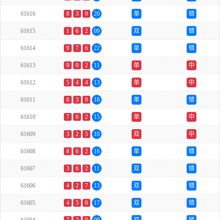
61616
8
3
9
20
单
错
61615
1
6
2
09
双
错
61614
9
7
6
22
单
错
61613
9
0
2
11
单
中
61612
5
4
4
13
单
中
61611
6
3
9
18
单
错
61610
7
6
2
15
单
中
61609
3
2
5
10
双
中
61608
8
6
2
16
单
错
61607
3
6
2
11
双
错
61606
4
2
7
13
双
错
61605
4
5
8
17
双
错