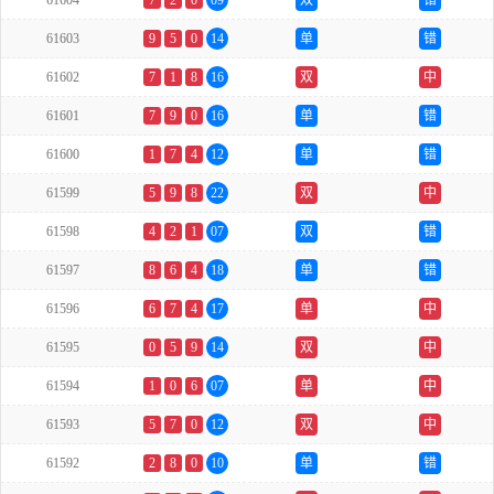
61604
7
2
0
09
双
错
61603
9
5
0
14
单
错
61602
7
1
8
16
双
中
61601
7
9
0
16
单
错
61600
1
7
4
12
单
错
61599
5
9
8
22
双
中
61598
4
2
1
07
双
错
61597
8
6
4
18
单
错
61596
6
7
4
17
单
中
61595
0
5
9
14
双
中
61594
1
0
6
07
单
中
61593
5
7
0
12
双
中
61592
2
8
0
10
单
错