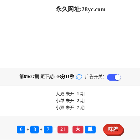
永久网址:28yc.com
第
61627
期 距下期:
03
分
11
秒
广告开关：
大双
未开:
1
期
小单
未开:
2
期
小双
未开:
7
期
6
8
7
21
大
单
咪牌
+
+
=
-