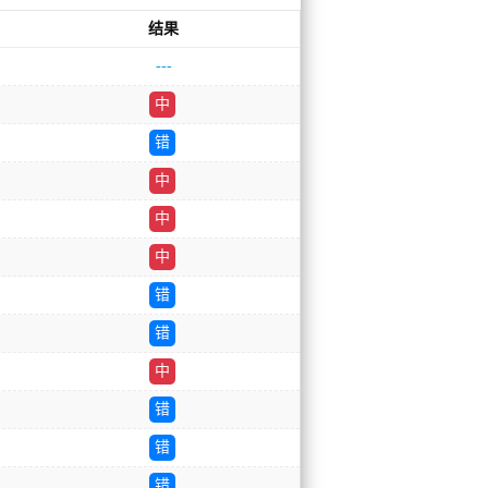
结果
---
中
错
中
中
中
错
错
中
错
错
错