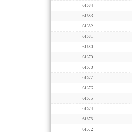
61684
61683
61682
61681
61680
61679
61678
61677
61676
61675
61674
61673
61672