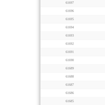
61697
61696
61695
61694
61693
61692
61691
61690
61689
61688
61687
61686
61685