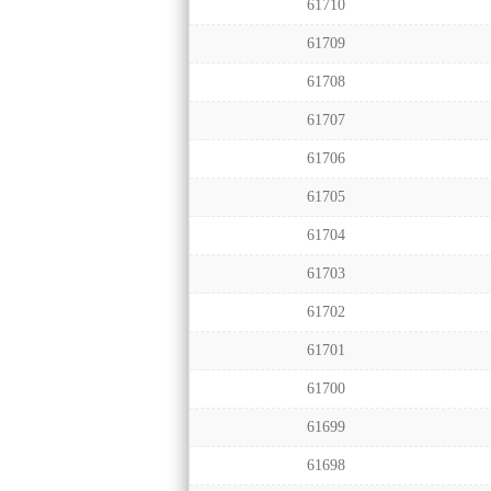
61710
61709
61708
61707
61706
61705
61704
61703
61702
61701
61700
61699
61698