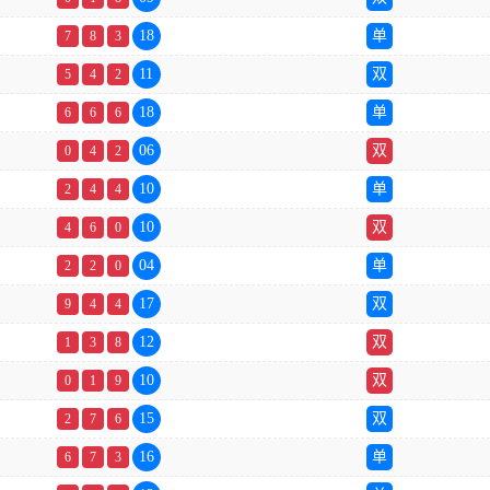
18
单
7
8
3
11
双
5
4
2
18
单
6
6
6
06
双
0
4
2
10
单
2
4
4
10
双
4
6
0
04
单
2
2
0
17
双
9
4
4
12
双
1
3
8
10
双
0
1
9
15
双
2
7
6
16
单
6
7
3