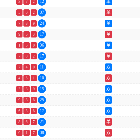
12
单
3
7
2
07
单
5
0
2
24
单
7
8
9
17
单
9
5
3
06
单
1
5
0
17
单
7
8
2
11
双
7
4
0
10
双
4
5
1
15
双
3
3
9
25
双
9
8
8
17
双
6
3
8
21
单
8
6
7
08
双
0
1
7