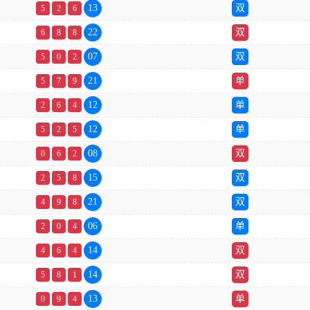
13
双
5
2
6
22
双
6
8
8
07
双
5
0
2
21
单
5
7
9
12
单
2
6
4
12
单
5
2
5
08
双
0
6
2
15
双
2
5
8
21
双
4
9
8
06
单
2
0
4
14
双
4
6
4
14
双
5
8
1
13
单
0
9
4