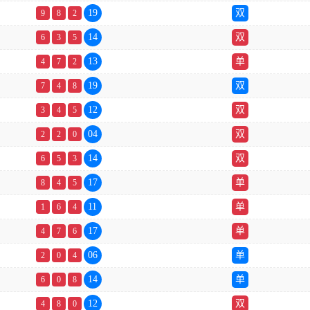
19
双
9
8
2
14
双
6
3
5
13
单
4
7
2
19
双
7
4
8
12
双
3
4
5
04
双
2
2
0
14
双
6
5
3
17
单
8
4
5
11
单
1
6
4
17
单
4
7
6
06
单
2
0
4
14
单
6
0
8
12
双
4
8
0