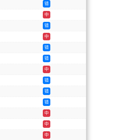
错
中
错
中
错
错
中
错
错
错
中
中
中