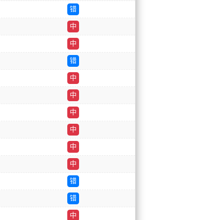
错
中
中
错
中
中
中
中
中
中
错
错
中