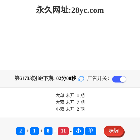
永久网址:28yc.com
第
61733
期 距下期:
02
分
00
秒
广告开关：
大单
未开:
1
期
大双
未开:
7
期
小双
未开:
2
期
2
+
1
+
8
=
11
-
小
单
咪牌