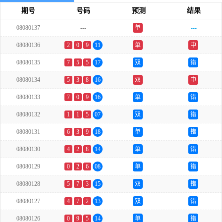
期号
号码
预测
结果
08080137
---
单
---
08080136
2
0
9
11
单
中
08080135
7
5
5
17
双
错
08080134
5
3
8
16
双
中
08080133
7
0
9
16
单
错
08080132
1
1
5
07
双
错
08080131
6
3
9
18
单
错
08080130
4
2
8
14
单
错
08080129
0
2
6
08
单
错
08080128
5
7
3
15
双
错
08080127
4
7
2
13
双
错
08080126
0
9
5
14
单
错