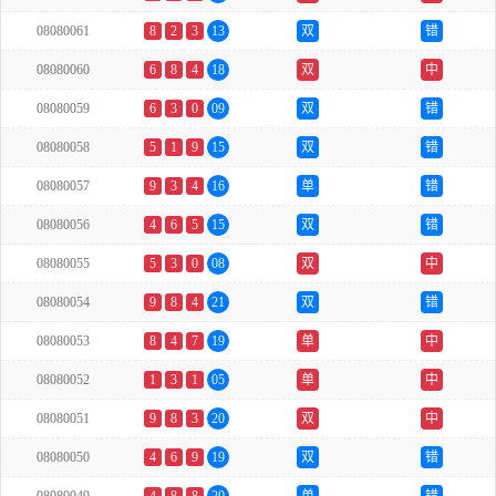
08080061
8
2
3
13
双
错
08080060
6
8
4
18
双
中
08080059
6
3
0
09
双
错
08080058
5
1
9
15
双
错
08080057
9
3
4
16
单
错
08080056
4
6
5
15
双
错
08080055
5
3
0
08
双
中
08080054
9
8
4
21
双
错
08080053
8
4
7
19
单
中
08080052
1
3
1
05
单
中
08080051
9
8
3
20
双
中
08080050
4
6
9
19
双
错