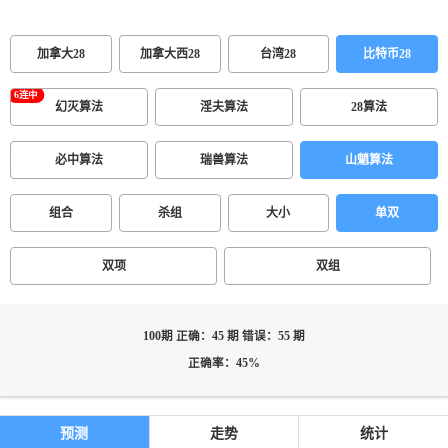
加拿大28
加拿大西28
台湾28
比特币28
幻灭算法
淫夫算法
28算法
必中算法
瑞兽算法
山魈算法
组合
杀组
大小
单双
双项
双组
100期 正确：45 期 错误：55 期
正确率：45%
预测
走势
统计