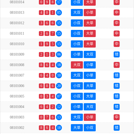
08101014
0
9
8
17
小双
大单
中
08101013
4
0
1
05
大双
小单
中
08101012
3
6
6
15
小双
大单
中
08101011
2
6
7
15
小双
大单
中
08101010
1
9
5
15
小双
大单
中
08101009
2
1
3
06
小单
大双
错
08101008
8
6
4
18
大双
小单
中
08101007
6
4
0
10
大双
小单
错
08101006
6
8
6
20
小双
大单
错
08101005
0
3
4
07
小双
大单
错
08101004
6
4
2
12
小单
大双
错
08101003
0
7
6
13
大双
小单
中
08101002
8
6
4
18
大单
小双
错