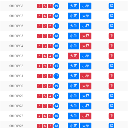
08100988
7
5
7
19
大双
小单
错
08100987
6
6
6
18
小双
大单
错
08100986
3
2
6
11
大单
小双
错
08100985
8
7
3
18
小单
大双
中
08100984
6
3
7
16
小单
大双
中
08100983
6
6
4
16
大双
小单
中
08100982
1
9
5
15
大双
小单
错
08100981
0
2
5
07
大双
小单
中
08100980
9
2
8
19
小双
大单
中
08100979
3
5
4
12
小单
大双
错
08100978
5
7
2
14
大单
小双
错
08100977
4
6
0
10
大单
小双
中
08100976
7
8
3
18
小双
大单
错