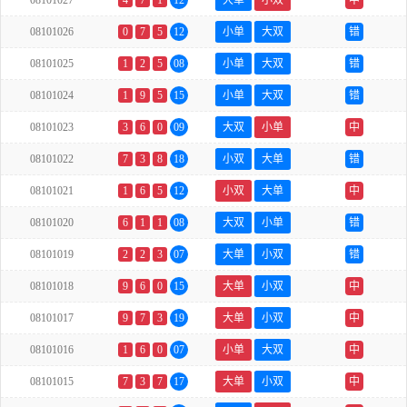
08101027
4
7
1
12
大单
小双
中
08101026
0
7
5
12
小单
大双
错
08101025
1
2
5
08
小单
大双
错
08101024
1
9
5
15
小单
大双
错
08101023
3
6
0
09
大双
小单
中
08101022
7
3
8
18
小双
大单
错
08101021
1
6
5
12
小双
大单
中
08101020
6
1
1
08
大双
小单
错
08101019
2
2
3
07
大单
小双
错
08101018
9
6
0
15
大单
小双
中
08101017
9
7
3
19
大单
小双
中
08101016
1
6
0
07
小单
大双
中
08101015
7
3
7
17
大单
小双
中