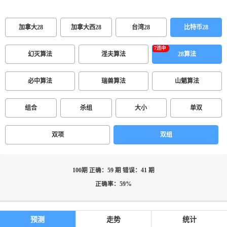
加拿大28
加拿大西28
台湾28
比特币28
幻灭算法
淫夫算法
28算法
必中算法
瑞兽算法
山魈算法
组合
杀组
大小
单双
双项
双组
100期 正确：59 期 错误：41 期
正确率：59%
预测
走势
统计