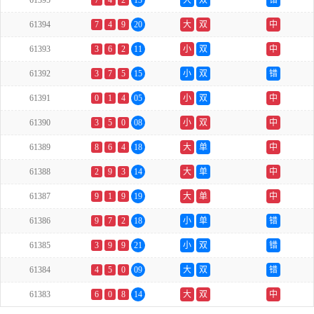
61395
7
4
2
13
大
双
错
61394
7
4
9
20
大
双
中
61393
3
6
2
11
小
双
中
61392
3
7
5
15
小
双
错
61391
0
1
4
05
小
双
中
61390
3
5
0
08
小
双
中
61389
8
6
4
18
大
单
中
61388
2
9
3
14
大
单
中
61387
9
1
9
19
大
单
中
61386
9
7
2
18
小
单
错
61385
3
9
9
21
小
双
错
61384
4
5
0
09
大
双
错
61383
6
0
8
14
大
双
中