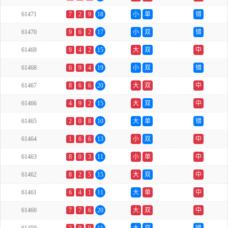
61471
7
2
9
18
小
单
错
61470
9
6
2
17
小
双
错
61469
9
4
2
15
大
双
中
61468
6
9
4
19
小
双
错
61467
8
6
6
20
大
双
中
61466
4
9
2
15
大
双
中
61465
2
0
8
10
大
单
错
61464
1
6
6
13
小
双
中
61463
8
0
3
11
小
单
中
61462
8
2
5
15
大
双
中
61461
6
4
1
11
大
单
中
61460
7
7
6
20
大
双
中