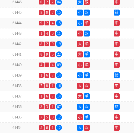
61446
0
2
2
04
大
双
中
61445
8
0
7
15
小
双
错
61444
9
2
4
15
小
单
中
61443
1
4
6
11
小
双
中
61442
8
2
9
19
大
单
中
61441
8
9
5
22
大
单
中
61440
4
1
4
09
小
单
中
61439
1
6
7
14
小
单
错
61438
7
8
1
16
大
双
中
61437
1
6
7
14
大
单
中
61436
3
3
1
07
大
双
错
61435
7
5
0
12
小
单
中
61434
5
6
1
12
大
双
中