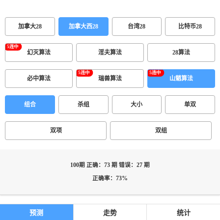
加拿大28
加拿大西28
台湾28
比特币28
幻灭算法
淫夫算法
28算法
必中算法
瑞兽算法
山魈算法
组合
杀组
大小
单双
双项
双组
100期 正确：73 期 错误：27 期
正确率：73%
预测
走势
统计