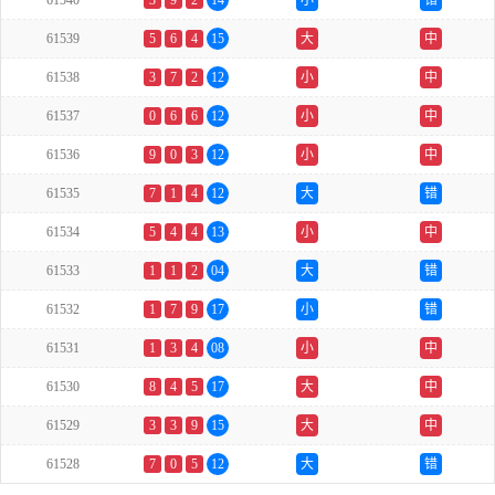
61540
3
9
2
14
小
错
61539
5
6
4
15
大
中
61538
3
7
2
12
小
中
61537
0
6
6
12
小
中
61536
9
0
3
12
小
中
61535
7
1
4
12
大
错
61534
5
4
4
13
小
中
61533
1
1
2
04
大
错
61532
1
7
9
17
小
错
61531
1
3
4
08
小
中
61530
8
4
5
17
大
中
61529
3
3
9
15
大
中
61528
7
0
5
12
大
错