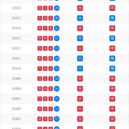
61616
8
3
9
20
大
中
61615
1
6
2
09
大
错
61614
9
7
6
22
大
中
61613
9
0
2
11
大
错
61612
5
4
4
13
小
中
61611
6
3
9
18
小
错
61610
7
6
2
15
小
错
61609
3
2
5
10
小
中
61608
8
6
2
16
大
中
61607
3
6
2
11
小
中
61606
4
2
7
13
小
中
61605
4
5
8
17
大
中