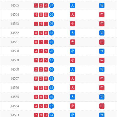
61565
1
2
4
07
大
错
61564
4
8
8
20
大
中
61563
1
4
1
06
小
中
61562
8
5
0
13
大
错
61561
8
7
1
16
大
中
61560
4
7
9
20
小
错
61559
2
4
5
11
小
中
61558
2
2
6
10
大
错
61557
9
3
6
18
大
中
61556
7
3
8
18
大
中
61555
5
0
5
10
大
错
61554
4
5
3
12
小
中
61553
2
9
3
14
小
错