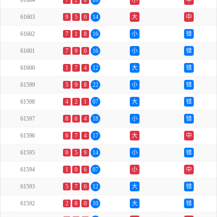
61604
7
2
0
09
小
中
61603
9
5
0
14
大
中
61602
7
1
8
16
小
错
61601
7
9
0
16
小
错
61600
1
7
4
12
大
错
61599
5
9
8
22
小
错
61598
4
2
1
07
大
错
61597
8
6
4
18
小
错
61596
6
7
4
17
大
中
61595
0
5
9
14
小
错
61594
1
0
6
07
小
中
61593
5
7
0
12
大
错
61592
2
8
0
10
大
错