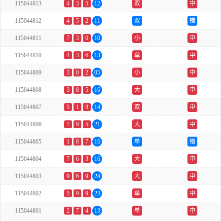
115044813
4
3
5
12
双
中
115044812
4
5
2
11
双
错
115044811
7
3
0
10
小
中
115044810
4
3
6
13
单
中
115044809
3
0
2
05
小
中
115044808
3
8
5
16
大
中
115044807
5
1
8
14
双
中
115044806
7
9
5
21
大
中
115044805
1
8
7
16
单
错
115044804
7
6
3
16
大
中
115044803
9
6
9
24
大
中
115044802
5
9
9
23
单
中
115044801
2
7
4
13
单
中