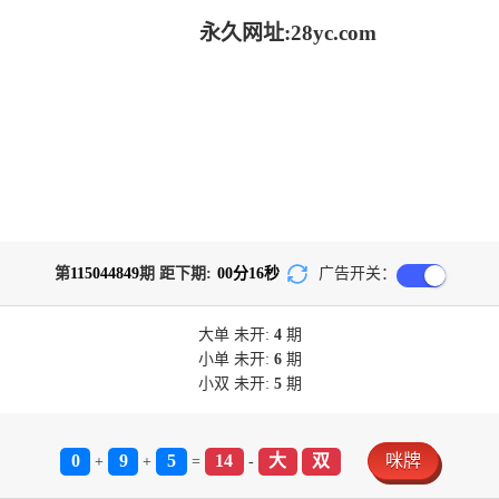
永久网址:28yc.com
第
115044849
期 距下期:
00
分
16
秒
广告开关：
大单
未开:
4
期
小单
未开:
6
期
小双
未开:
5
期
0
9
5
14
大
双
咪牌
+
+
=
-