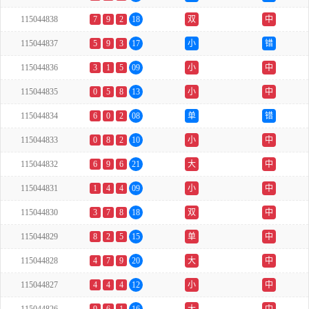
115044838
7
9
2
18
双
中
115044837
5
9
3
17
小
错
115044836
3
1
5
09
小
中
115044835
0
5
8
13
小
中
115044834
6
0
2
08
单
错
115044833
0
8
2
10
小
中
115044832
6
9
6
21
大
中
115044831
1
4
4
09
小
中
115044830
3
7
8
18
双
中
115044829
8
2
5
15
单
中
115044828
4
7
9
20
大
中
115044827
4
4
4
12
小
中