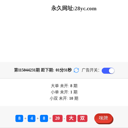
永久网址:28yc.com
第
115044231
期 距下期:
01
分
31
秒
广告开关：
大单
未开:
8
期
小单
未开:
1
期
小双
未开:
10
期
8
4
8
20
大
双
咪牌
+
+
=
-