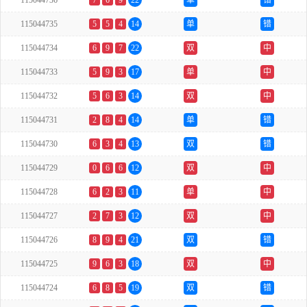
115044736
7
6
9
22
单
错
115044735
5
5
4
14
单
错
115044734
6
9
7
22
双
中
115044733
5
9
3
17
单
中
115044732
5
6
3
14
双
中
115044731
2
8
4
14
单
错
115044730
6
3
4
13
双
错
115044729
0
6
6
12
双
中
115044728
6
2
3
11
单
中
115044727
2
7
3
12
双
中
115044726
8
9
4
21
双
错
115044725
9
6
3
18
双
中
115044724
6
8
5
19
双
错