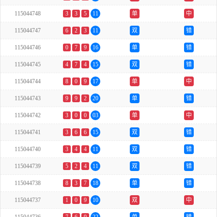
115044748
3
3
5
11
单
中
115044747
6
2
3
11
双
错
115044746
0
7
9
16
单
错
115044745
4
7
4
15
双
错
115044744
8
0
9
17
单
中
115044743
9
9
2
20
单
错
115044742
3
0
0
03
单
中
115044741
3
6
6
15
双
错
115044740
3
4
4
11
双
错
115044739
5
2
4
11
双
错
115044738
8
3
7
18
单
错
115044737
1
0
9
10
双
中