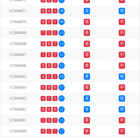
115044672
8
2
1
11
单
中
115044671
0
4
5
09
双
错
115044670
0
5
1
06
双
中
115044669
7
5
1
13
单
中
115044668
0
6
7
13
单
中
115044667
1
6
5
12
双
中
115044666
8
0
3
11
单
中
115044665
4
5
1
10
单
错
115044664
8
9
0
17
单
中
115044663
0
7
0
07
双
错
115044662
0
4
8
12
单
错
115044661
2
4
7
13
单
中
115044660
8
2
7
17
单
中