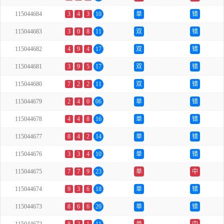
115044684
3
4
3
10
单
错
115044683
3
0
8
11
双
错
115044682
4
9
4
17
双
错
115044681
3
9
5
17
双
错
115044680
7
2
2
11
双
错
115044679
2
4
0
06
单
错
115044678
4
4
8
16
单
错
115044677
8
4
2
14
单
错
115044676
3
3
4
10
单
错
115044675
7
7
9
23
单
中
115044674
9
3
6
18
单
错
115044673
8
6
6
20
单
错