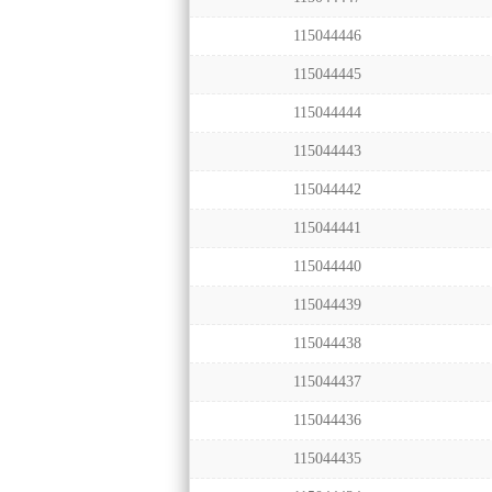
115044446
115044445
115044444
115044443
115044442
115044441
115044440
115044439
115044438
115044437
115044436
115044435