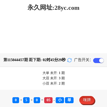
永久网址:28yc.com
第
115044457
期 距下期:
02
时
45
分
29
秒
广告开关：
大单
未开:
1
期
大双
未开:
3
期
小双
未开:
2
期
0
+
5
+
0
=
05
-
小
单
咪牌