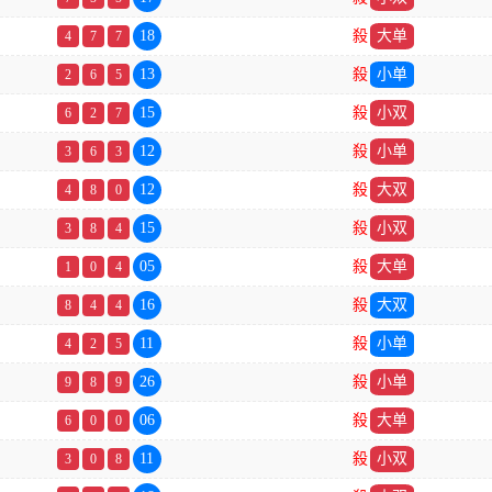
18
殺
大单
4
7
7
13
殺
小单
2
6
5
15
殺
小双
6
2
7
12
殺
小单
3
6
3
12
殺
大双
4
8
0
15
殺
小双
3
8
4
05
殺
大单
1
0
4
16
殺
大双
8
4
4
11
殺
小单
4
2
5
26
殺
小单
9
8
9
06
殺
大单
6
0
0
11
殺
小双
3
0
8