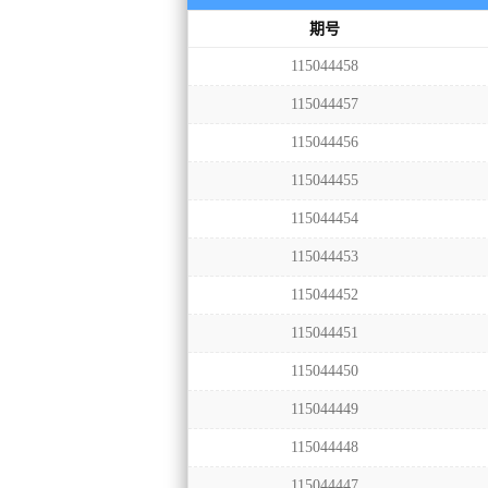
期号
115044458
115044457
115044456
115044455
115044454
115044453
115044452
115044451
115044450
115044449
115044448
115044447