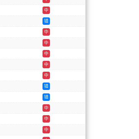
中
错
中
中
中
中
中
错
错
中
中
中