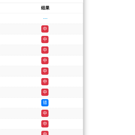
结果
---
中
中
中
中
中
中
中
错
中
中
中