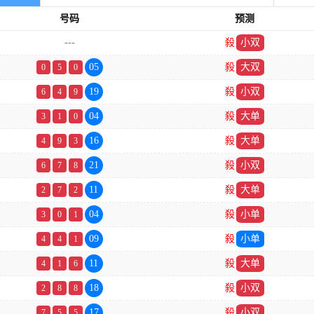
号码
预测
---
殺
小双
05
殺
大双
0
5
0
19
殺
小双
6
4
9
04
殺
大单
3
1
0
16
殺
大单
4
9
3
21
殺
小双
6
7
8
11
殺
大单
2
7
2
04
殺
小单
3
0
1
09
殺
小单
4
4
1
11
殺
大单
4
1
6
18
殺
小双
2
8
8
17
殺
小双
7
5
5