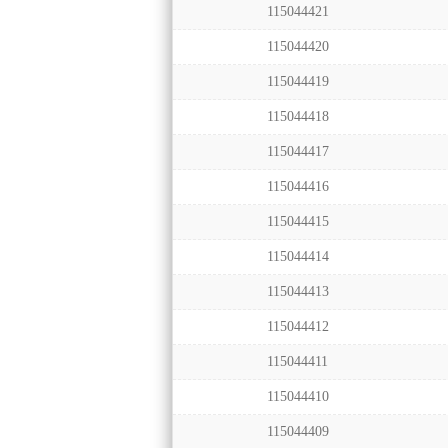
115044421
115044420
115044419
115044418
115044417
115044416
115044415
115044414
115044413
115044412
115044411
115044410
115044409