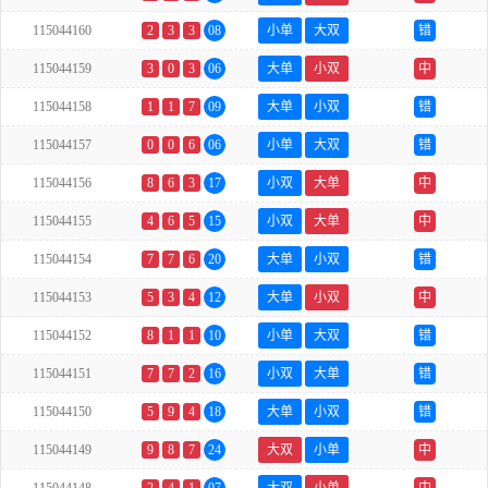
115044160
2
3
3
08
小单
大双
错
115044159
3
0
3
06
大单
小双
中
115044158
1
1
7
09
大单
小双
错
115044157
0
0
6
06
小单
大双
错
115044156
8
6
3
17
小双
大单
中
115044155
4
6
5
15
小双
大单
中
115044154
7
7
6
20
大单
小双
错
115044153
5
3
4
12
大单
小双
中
115044152
8
1
1
10
小单
大双
错
115044151
7
7
2
16
小双
大单
错
115044150
5
9
4
18
大单
小双
错
115044149
9
8
7
24
大双
小单
中