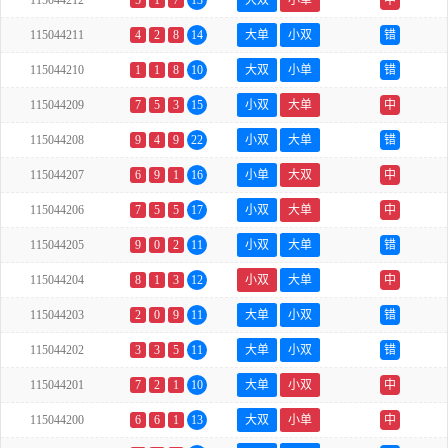
115044212
5
1
7
13
大双
小单
中
115044211
4
2
8
14
大单
小双
错
115044210
1
1
8
10
大双
小单
错
115044209
7
5
3
15
小双
大单
中
115044208
9
4
9
22
小双
大单
错
115044207
6
9
1
16
小单
大双
中
115044206
7
5
5
17
小双
大单
中
115044205
9
0
2
11
小双
大单
错
115044204
8
1
3
12
小双
大单
中
115044203
2
0
9
11
大单
小双
错
115044202
3
3
5
11
大单
小双
错
115044201
7
2
1
10
大单
小双
中
115044200
6
6
1
13
大双
小单
中