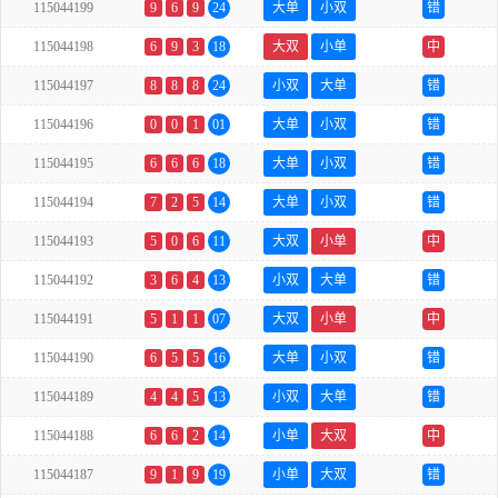
115044199
9
6
9
24
大单
小双
错
115044198
6
9
3
18
大双
小单
中
115044197
8
8
8
24
小双
大单
错
115044196
0
0
1
01
大单
小双
错
115044195
6
6
6
18
大单
小双
错
115044194
7
2
5
14
大单
小双
错
115044193
5
0
6
11
大双
小单
中
115044192
3
6
4
13
小双
大单
错
115044191
5
1
1
07
大双
小单
中
115044190
6
5
5
16
大单
小双
错
115044189
4
4
5
13
小双
大单
错
115044188
6
6
2
14
小单
大双
中
115044187
9
1
9
19
小单
大双
错