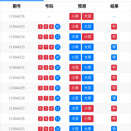
期号
号码
预测
结果
115044236
---
小单
大双
---
115044235
1
0
8
09
小单
大双
中
115044234
0
3
9
12
大单
小双
中
115044233
9
7
9
25
小单
大双
错
115044232
2
3
4
09
小双
大单
错
115044231
8
4
8
20
大双
小单
中
115044230
0
3
4
07
小单
大双
中
115044229
3
0
0
03
小单
大双
中
115044228
1
7
8
16
小双
大单
错
115044227
6
5
0
11
大双
小单
中
115044226
2
8
3
13
大双
小单
中
115044225
7
9
8
24
小双
大单
错