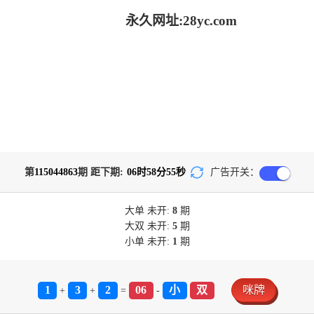
永久网址:28yc.com
第
115044863
期 距下期:
06
时
58
分
55
秒
广告开关：
大单
未开:
8
期
大双
未开:
5
期
小单
未开:
1
期
1
3
2
06
小
双
咪牌
+
+
=
-