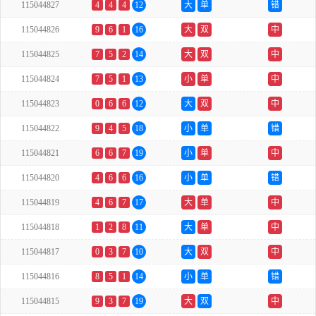
115044827
4
4
4
12
大
单
错
115044826
9
6
1
16
大
双
中
115044825
7
5
2
14
大
双
中
115044824
7
5
1
13
小
单
中
115044823
0
6
6
12
大
双
中
115044822
9
4
5
18
小
单
错
115044821
6
6
7
19
小
单
中
115044820
4
6
6
16
小
单
错
115044819
4
6
7
17
大
单
中
115044818
1
2
8
11
大
单
中
115044817
0
3
7
10
大
双
中
115044816
8
5
1
14
小
单
错
115044815
9
3
7
19
大
双
中