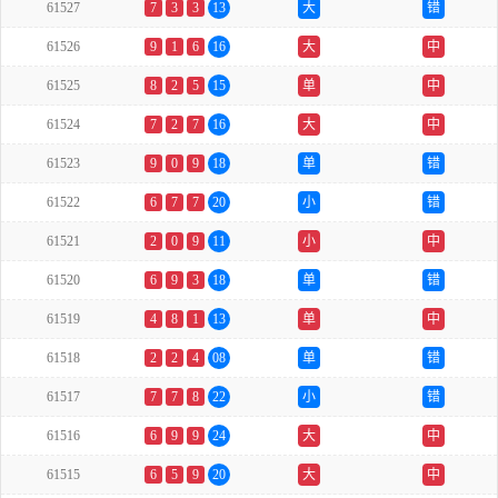
61527
7
3
3
13
大
错
61526
9
1
6
16
大
中
61525
8
2
5
15
单
中
61524
7
2
7
16
大
中
61523
9
0
9
18
单
错
61522
6
7
7
20
小
错
61521
2
0
9
11
小
中
61520
6
9
3
18
单
错
61519
4
8
1
13
单
中
61518
2
2
4
08
单
错
61517
7
7
8
22
小
错
61516
6
9
9
24
大
中
61515
6
5
9
20
大
中