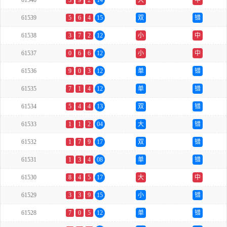
61540
3
9
2
14
大
中
61539
5
6
4
15
双
错
61538
3
7
2
12
小
中
61537
0
6
6
12
小
中
61536
9
0
3
12
单
错
61535
7
1
4
12
单
错
61534
5
4
4
13
双
错
61533
1
1
2
04
大
错
61532
1
7
9
17
双
错
61531
1
3
4
08
单
错
61530
8
4
5
17
大
中
61529
3
3
9
15
小
错
61528
7
0
5
12
单
错