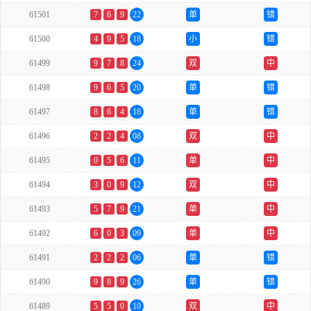
61501
7
6
9
22
单
错
61500
4
9
5
18
小
错
61499
9
7
8
24
双
中
61498
9
6
5
20
单
错
61497
8
6
4
18
单
错
61496
2
2
4
08
双
中
61495
0
5
6
11
单
中
61494
3
0
9
12
双
中
61493
5
7
9
21
单
中
61492
6
0
3
09
单
中
61491
2
2
2
06
单
错
61490
9
8
9
26
单
错
61489
5
5
0
10
双
中