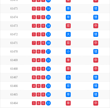
61476
2
0
8
10
双
中
61475
9
0
5
14
单
错
61474
3
7
0
10
单
错
61473
3
2
9
14
双
中
61472
1
3
9
13
大
错
61471
7
2
9
18
双
中
61470
9
6
2
17
小
错
61469
9
4
2
15
单
中
61468
6
9
4
19
单
中
61467
8
6
6
20
小
错
61466
4
9
2
15
双
错
61465
2
0
8
10
单
错
61464
1
6
6
13
单
中