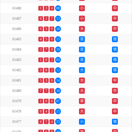
61488
1
3
4
08
小
中
61487
4
2
7
13
小
中
61486
4
5
9
18
大
中
61485
4
5
6
15
双
错
61484
3
7
9
19
双
错
61483
1
0
2
03
双
错
61482
3
8
2
13
大
错
61481
5
3
6
14
大
中
61480
7
7
2
16
大
中
61479
1
0
6
07
单
中
61478
9
4
2
15
大
中
61477
4
7
4
15
小
错