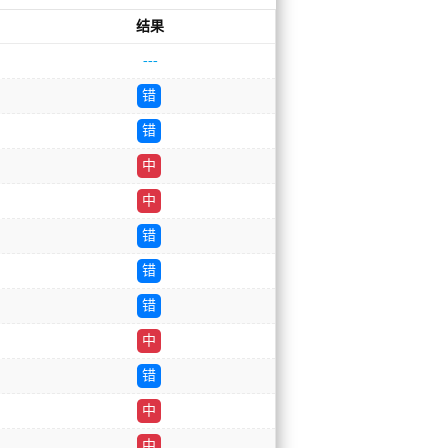
结果
---
错
错
中
中
错
错
错
中
错
中
中