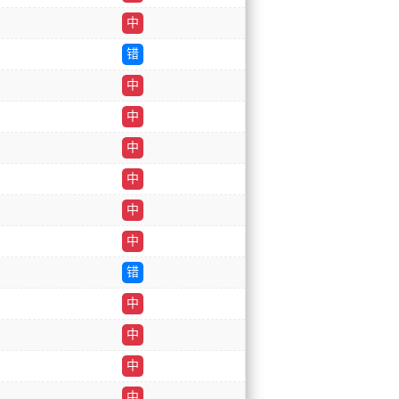
中
错
中
中
中
中
中
中
错
中
中
中
中