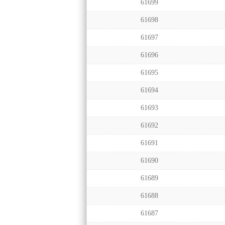
61699
61698
61697
61696
61695
61694
61693
61692
61691
61690
61689
61688
61687