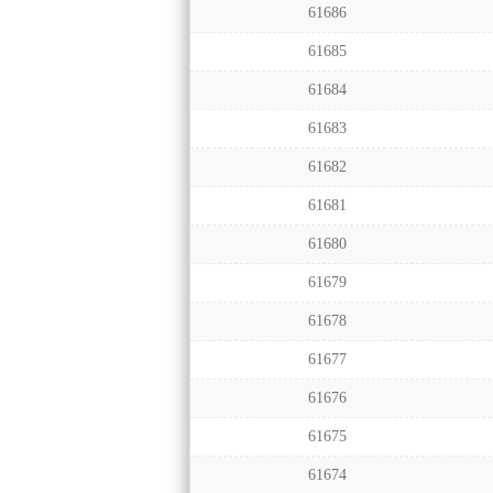
61686
61685
61684
61683
61682
61681
61680
61679
61678
61677
61676
61675
61674