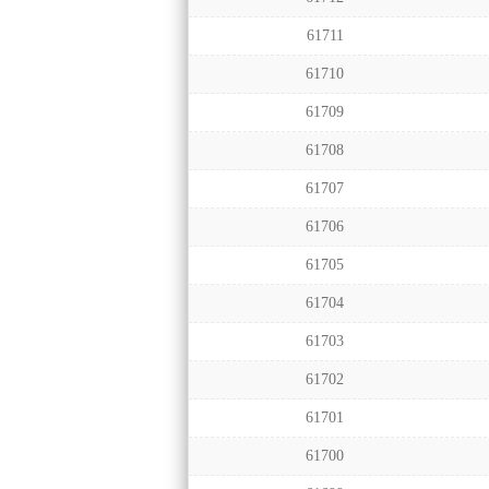
61711
61710
61709
61708
61707
61706
61705
61704
61703
61702
61701
61700