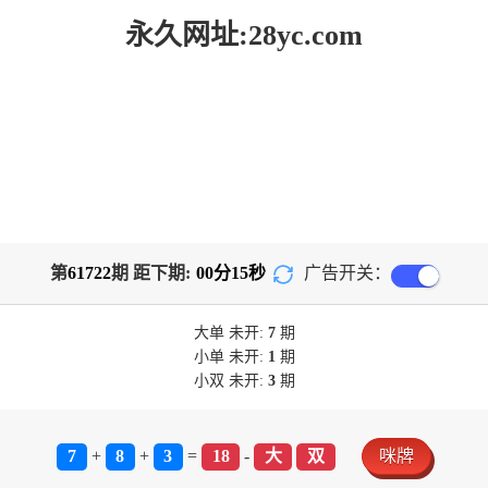
永久网址:28yc.com
第
61722
期 距下期:
00
分
15
秒
广告开关：
大单
未开:
7
期
小单
未开:
1
期
小双
未开:
3
期
7
+
8
+
3
=
18
-
大
双
咪牌