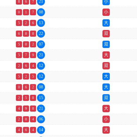
21
小
8
6
7
08
小
0
1
7
13
大
5
2
6
22
双
6
8
8
07
双
5
0
2
21
大
5
7
9
12
双
2
6
4
12
大
5
2
5
08
大
0
6
2
15
双
2
5
8
21
大
4
9
8
06
小
2
0
4
14
大
4
6
4