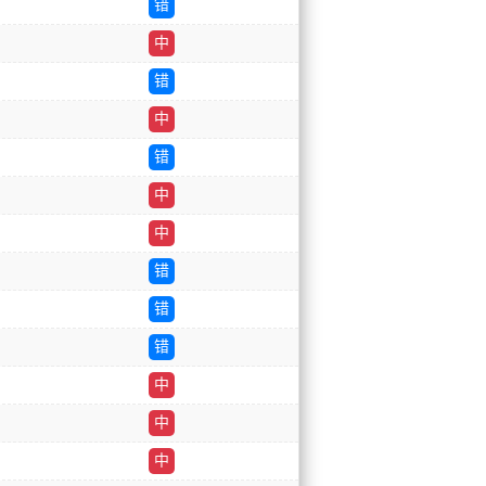
错
中
错
中
错
中
中
错
错
错
中
中
中