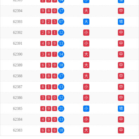
62395
2
3
9
14
小
错
62394
9
8
0
17
大
中
62393
0
2
5
07
大
错
62392
2
9
1
12
小
中
62391
4
0
9
13
小
中
62390
3
4
7
14
大
中
62389
6
3
9
18
大
中
62388
3
8
6
17
大
中
62387
8
1
4
13
小
中
62386
3
9
0
12
小
中
62385
4
9
8
21
小
错
62384
4
9
0
13
小
中
62383
6
6
6
18
大
中