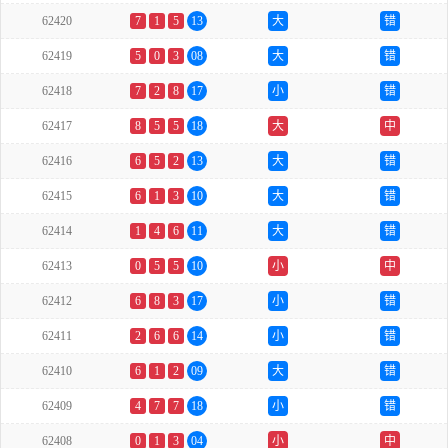
62420
7
1
5
13
大
错
62419
5
0
3
08
大
错
62418
7
2
8
17
小
错
62417
8
5
5
18
大
中
62416
6
5
2
13
大
错
62415
6
1
3
10
大
错
62414
1
4
6
11
大
错
62413
0
5
5
10
小
中
62412
6
8
3
17
小
错
62411
2
6
6
14
小
错
62410
6
1
2
09
大
错
62409
4
7
7
18
小
错
62408
0
1
3
04
小
中