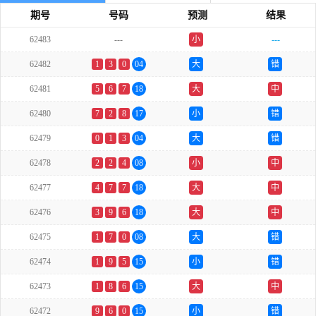
期号
号码
预测
结果
62483
---
小
---
双
62482
1
3
0
04
大
错
62481
5
6
7
18
大
中
62480
7
2
8
17
小
错
62479
0
1
3
04
大
错
62478
2
2
4
08
小
中
62477
4
7
7
18
大
中
62476
3
9
6
18
大
中
62475
1
7
0
08
大
错
62474
1
9
5
15
小
错
62473
1
8
6
15
大
中
62472
9
6
0
15
小
错