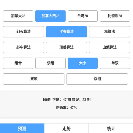
加拿大28
加拿大西28
台湾28
比特币28
幻灭算法
淫夫算法
28算法
必中算法
瑞兽算法
山魈算法
组合
杀组
大小
单双
双项
双组
100期 正确：47 期 错误：53 期
正确率：47%
预测
走势
统计