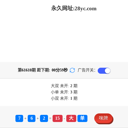
永久网址:28yc.com
第
61610
期 距下期:
00
分
59
秒
广告开关：
大双
未开:
2
期
小单
未开:
3
期
小双
未开:
1
期
7
6
2
15
大
单
咪牌
+
+
=
-