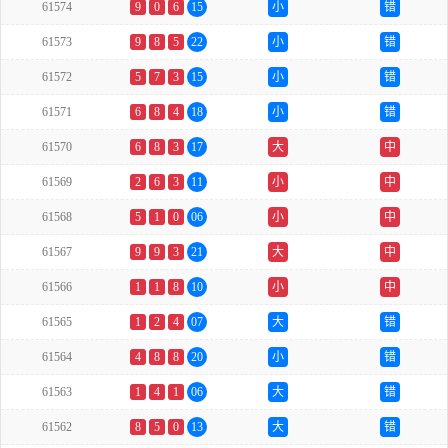
61574
9
0
6
15
小
错
61573
9
8
5
22
小
错
61572
5
7
3
15
小
错
61571
6
8
4
18
小
错
61570
6
8
3
17
大
中
61569
2
6
3
11
小
中
61568
5
1
0
06
小
中
61567
9
9
3
21
大
中
61566
1
1
8
10
小
中
61565
1
2
4
07
大
错
61564
4
8
8
20
小
错
61563
1
4
1
06
大
错
61562
8
5
0
13
大
错