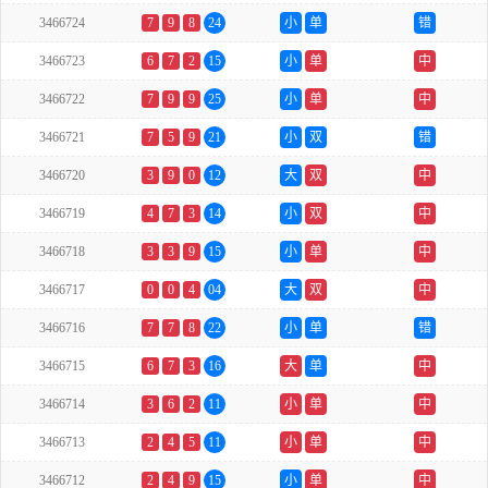
3466724
7
9
8
24
小
单
错
3466723
6
7
2
15
小
单
中
3466722
7
9
9
25
小
单
中
3466721
7
5
9
21
小
双
错
3466720
3
9
0
12
大
双
中
3466719
4
7
3
14
小
双
中
3466718
3
3
9
15
小
单
中
3466717
0
0
4
04
大
双
中
3466716
7
7
8
22
小
单
错
3466715
6
7
3
16
大
单
中
3466714
3
6
2
11
小
单
中
3466713
2
4
5
11
小
单
中
3466712
2
4
9
15
小
单
中