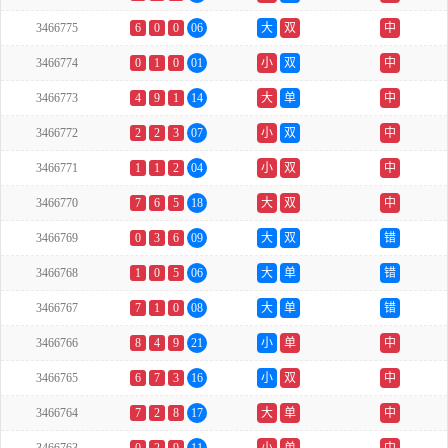
3466775
6
0
0
06
大
双
中
3466774
0
1
0
01
小
双
中
3466773
4
9
1
14
大
单
中
3466772
2
2
3
07
小
双
中
3466771
1
1
2
04
小
双
中
3466770
7
6
5
18
大
双
中
3466769
0
3
6
09
大
双
错
3466768
1
0
5
06
大
单
错
3466767
7
1
0
08
大
单
错
3466766
8
4
9
21
小
单
中
3466765
6
7
3
16
小
双
中
3466764
7
2
8
17
大
单
中