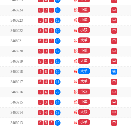
3466926
6
0
8
14
殺
中
小单
3466925
6
6
5
17
殺
中
小单
3466924
0
2
8
10
殺
中
小单
3466923
5
8
6
19
殺
中
小双
3466922
8
9
2
19
殺
中
大单
3466921
6
4
8
18
殺
中
小单
3466920
9
3
0
12
殺
中
大单
3466919
9
1
3
13
殺
中
大单
3466918
4
8
7
19
殺
错
大单
3466917
6
4
1
11
殺
中
小双
3466916
7
6
9
22
殺
中
小单
3466915
3
3
8
14
殺
中
大双
3466914
9
4
0
13
殺
中