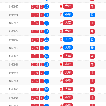
大双
3466938
2
2
0
04
殺
中
大双
3466937
6
0
9
15
殺
中
小单
3466936
3
7
1
11
殺
错
大双
3466935
3
6
6
15
殺
中
大双
3466934
1
2
9
12
殺
中
大双
3466933
5
7
8
20
殺
错
大单
3466932
2
9
6
17
殺
错
大单
3466931
0
1
8
09
殺
中
小双
3466930
6
6
1
13
殺
中
大单
3466929
3
0
7
10
殺
中
小单
3466928
7
6
6
19
殺
中
大单
3466927
1
0
3
04
殺
中
小单