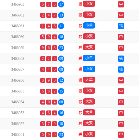
小双
3466964
7
5
1
13
殺
中
小双
3466963
5
7
5
17
殺
中
小双
3466962
2
4
7
13
殺
中
小单
3466961
1
4
6
11
殺
错
小双
3466960
5
9
4
18
殺
中
大双
3466959
9
6
8
23
殺
中
小单
3466958
2
2
5
09
殺
错
小双
3466957
4
4
0
08
殺
错
大单
3466956
3
9
0
12
殺
中
小双
3466955
5
8
2
15
殺
中
大双
3466954
4
0
4
08
殺
中
大单
3466953
4
8
4
16
殺
中
大双
3466952
3
7
0
10
殺
中