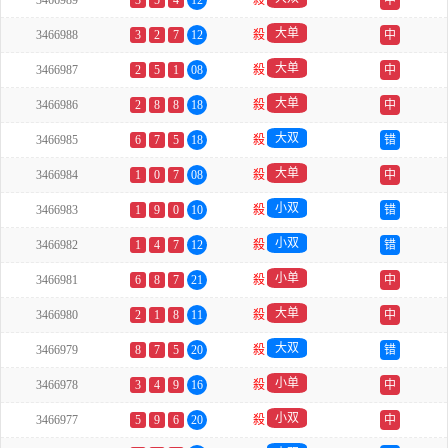
3466990
8
2
1
11
殺
中
大双
3466989
3
5
4
12
殺
中
大单
3466988
3
2
7
12
殺
中
大单
3466987
2
5
1
08
殺
中
大单
3466986
2
8
8
18
殺
中
大双
3466985
6
7
5
18
殺
错
大单
3466984
1
0
7
08
殺
中
小双
3466983
1
9
0
10
殺
错
小双
3466982
1
4
7
12
殺
错
小单
3466981
6
8
7
21
殺
中
大单
3466980
2
1
8
11
殺
中
大双
3466979
8
7
5
20
殺
错
小单
3466978
3
4
9
16
殺
中