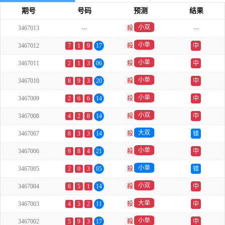
期号
号码
预测
结果
小双
3467014
---
殺
---
小双
3467013
6
0
7
13
殺
中
小单
3467012
7
1
9
17
殺
中
小单
3467011
2
1
3
06
殺
中
小单
3467010
8
9
3
20
殺
中
小单
3467009
2
6
6
14
殺
中
小双
3467008
4
2
8
14
殺
中
大双
3467007
8
3
3
14
殺
错
小单
3467006
9
8
4
21
殺
中
小单
3467005
2
0
3
05
殺
错
小双
3467004
8
5
1
14
殺
中
大单
3467003
4
5
2
11
殺
中