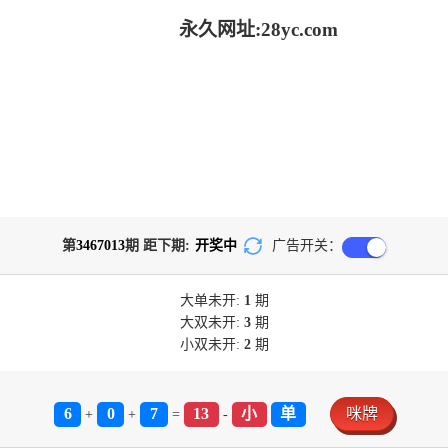
永久网址:28yc.com
第
3467013
期 距下期:
开奖中
广告开关：
大单
未开:
1
期
大双
未开:
3
期
小双
未开:
2
期
6
0
7
13
小
单
咪牌
+
+
=
-