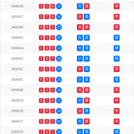
3466048
3
1
8
12
大
双
中
3466047
3
7
6
16
大
单
中
3466046
9
9
5
23
大
单
中
3466045
0
1
0
01
大
双
错
3466044
1
4
8
13
大
双
错
3466043
5
6
7
18
小
单
错
3466042
3
1
9
13
小
双
中
3466041
9
9
5
23
小
双
错
3466040
6
3
5
14
大
双
中
3466039
0
7
8
15
小
单
中
3466038
7
9
2
18
大
单
中
3466037
0
0
3
03
大
单
中
3466036
7
4
7
18
小
单
错