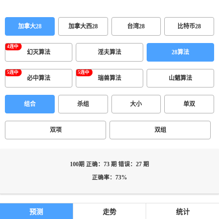
加拿大28
加拿大西28
台湾28
比特币28
幻灭算法
淫夫算法
28算法
必中算法
瑞兽算法
山魈算法
组合
杀组
大小
单双
双项
双组
100期 正确：73 期 错误：27 期
正确率：73%
预测
走势
统计