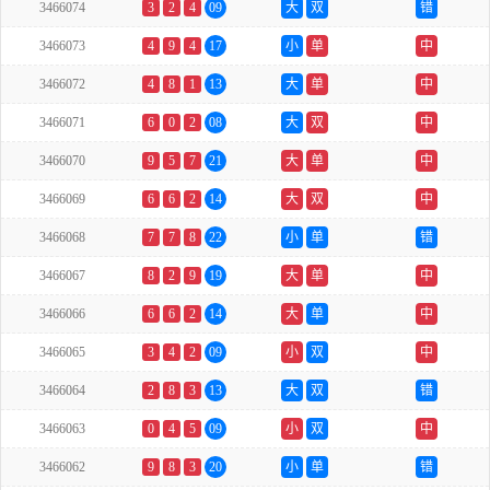
3466074
3
2
4
09
大
双
错
3466073
4
9
4
17
小
单
中
3466072
4
8
1
13
大
单
中
3466071
6
0
2
08
大
双
中
3466070
9
5
7
21
大
单
中
3466069
6
6
2
14
大
双
中
3466068
7
7
8
22
小
单
错
3466067
8
2
9
19
大
单
中
3466066
6
6
2
14
大
单
中
3466065
3
4
2
09
小
双
中
3466064
2
8
3
13
大
双
错
3466063
0
4
5
09
小
双
中
3466062
9
8
3
20
小
单
错