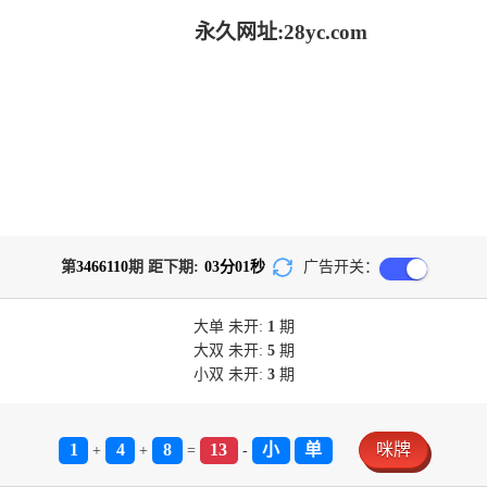
永久网址:28yc.com
第
3466110
期 距下期:
03
分
01
秒
广告开关：
大单
未开:
1
期
大双
未开:
5
期
小双
未开:
3
期
1
4
8
13
小
单
咪牌
+
+
=
-