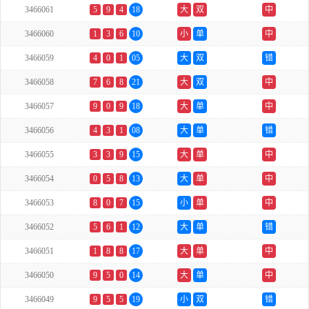
3466061
5
9
4
18
大
双
中
3466060
1
3
6
10
小
单
中
3466059
4
0
1
05
大
双
错
3466058
7
6
8
21
大
双
中
3466057
9
0
9
18
大
单
中
3466056
4
3
1
08
大
单
错
3466055
3
3
9
15
大
单
中
3466054
0
5
8
13
大
单
中
3466053
8
0
7
15
小
单
中
3466052
5
6
1
12
大
单
错
3466051
1
8
8
17
大
单
中
3466050
9
5
0
14
大
单
中
3466049
9
5
5
19
小
双
错