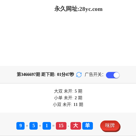
永久网址:28yc.com
第
3466697
期 距下期:
01
分
47
秒
广告开关：
大双
未开:
5
期
小单
未开:
2
期
小双
未开:
11
期
9
5
1
15
大
单
咪牌
+
+
=
-