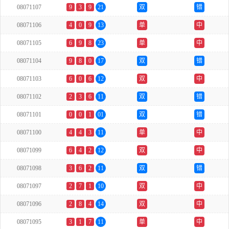
08071107
9
3
9
21
双
错
08071106
4
0
9
13
单
中
08071105
6
9
8
23
单
中
08071104
9
8
0
17
双
错
08071103
6
0
6
12
双
中
08071102
2
3
6
11
双
错
08071101
0
0
1
01
双
错
08071100
4
4
3
11
单
中
08071099
6
4
2
12
双
中
08071098
3
6
2
11
双
错
08071097
2
7
1
10
双
中
08071096
2
8
4
14
双
中
08071095
3
1
7
11
单
中